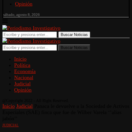
Opinión
sábado, agosto 8, 2026
Buscar Noticias
Buscar Noticias
Inicio
Política
Economía
Nacional
Judicial
Opinión
@Copyright 2022 - All Right Reserved.
Inicio
Judicial
Panaca le devuelve a la Sociedad de Activos
Especiales (SAE) finca que fue de Wilber Varela ‘’alias
jabón’’
JUDICIAL