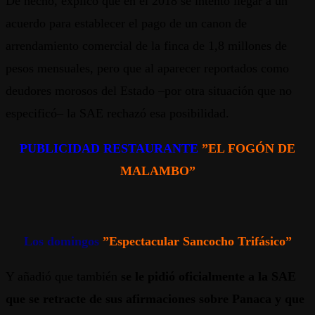
De hecho, explicó que en el 2018 se intentó llegar a un
acuerdo para establecer el pago de un canon de
arrendamiento comercial de la finca de 1,8 millones de
pesos mensuales, pero que al aparecer reportados como
deudores morosos del Estado –por otra situación que no
especificó– la SAE rechazó esa posibilidad.
PUBLICIDAD RESTAURANTE
”EL FOGÓN DE
MALAMBO”
Los domingos
”Espectacular Sancocho Trifásico”
Y añadió que también
se le pidió oficialmente a la SAE
que se retracte de sus afirmaciones sobre Panaca y que