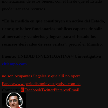
monetización de estos bienes, con el fin de que el Estado
pueda usar esos recursos.
“En la medida en que constituyen un activo del Estado,
tiene que haber funcionarios públicos capaces de salir
al mercado y venderlos y lograr para el Estado los
recursos derivados de esas ventas”,
precisó el Ministro.
Fuente: UNIDAD INVESTIGATIVA@Uinvestigativa
eltiempo.com
no son ocupantes ilegales y que allí no opera
Panaca
www.periodismoinvestigativo.com.co
Compartir
0
Facebook
Twitter
Pinterest
Email