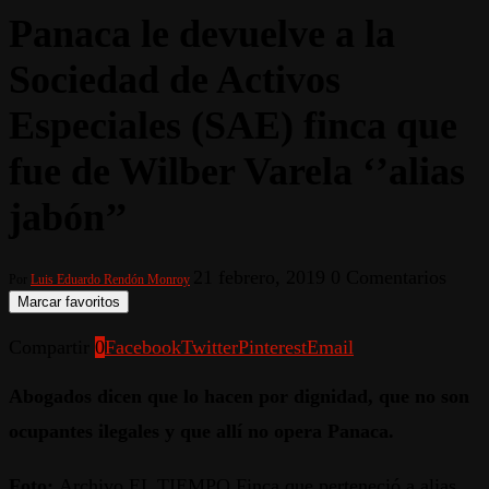
Panaca le devuelve a la
Sociedad de Activos
Especiales (SAE) finca que
fue de Wilber Varela ‘’alias
jabón’’
21 febrero, 2019
0 Comentarios
Por
Luis Eduardo Rendón Monroy
Marcar favoritos
Compartir
0
Facebook
Twitter
Pinterest
Email
Abogados dicen que lo hacen por dignidad, que no son
ocupantes ilegales y que allí no opera Panaca.
Foto:
Archivo EL TIEMPO Finca que perteneció a alias