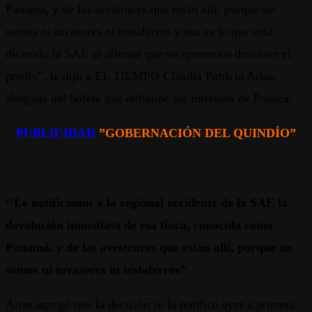
Panamá, y de las avestruces que están allí, porque no
somos ni invasores ni testaferros y eso es lo que está
diciendo la SAE al afirmar que no queremos devolver el
predio”, le dijo a EL TIEMPO Claudia Patricia Arias,
abogada del bufete que defiende los intereses de Panaca.
PUBLICIDAD
”GOBERNACIÓN DEL QUINDÍO”
‘’Le notificamos a la regional occidente de la SAE la
devolución inmediata de esa finca, conocida como
Panamá, y de las avestruces que están allí, porque no
somos ni invasores ni testaferros’’
Arias agregó que la decisión se la notificó ayer a primera