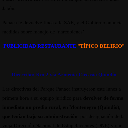
Jabón.
Panaca le devuelve finca a la SAE, y el Gobierno anuncia
medidas sobre manejo de ‘narcobienes’
PUBLICIDAD RESTAURANTE
”TÍPICO DELIRIO”
Dirección: Km 2 vía Armenia-Circasía Quindío
Las directivas del Parque Panaca instruyeron este lunes a
primera hora a su equipo jurídico para
devolver de forma
inmediata un predio rural, en Montenegro (Quindío),
que tenían bajo su administración
, por designación de la
vieja Dirección Nacional de Estupefacientes (DNE) y que