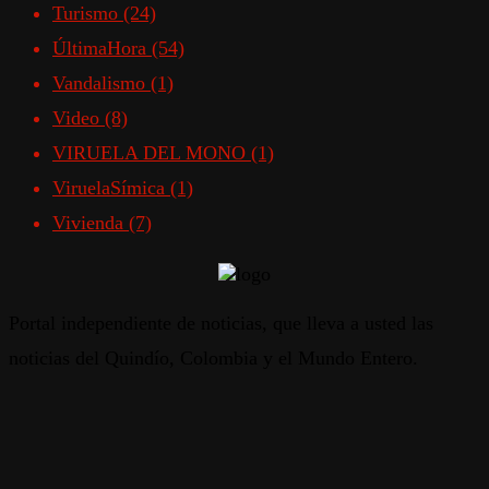
Turismo
(24)
ÚltimaHora
(54)
Vandalismo
(1)
Video
(8)
VIRUELA DEL MONO
(1)
ViruelaSímica
(1)
Vivienda
(7)
Portal independiente de noticias, que lleva a usted las
noticias del Quindío, Colombia y el Mundo Entero.