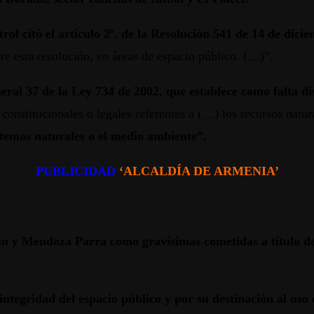
ol citó el artículo 2º. de la Resolución 541 de 14 de dici
ere esta resolución, en áreas de espacio público. (…)”.
ral 37 de la Ley 734 de 2002, que establece como falta dis
 constitucionales o legales referentes a (…) los recursos natu
stemas naturales o el medio ambiente”.
PUBLICIDAD
‘ALCALDÍA DE ARMENIA’
llán y Mendoza Parra como gravísimas cometidas a título d
 integridad del espacio público y por su destinación al uso