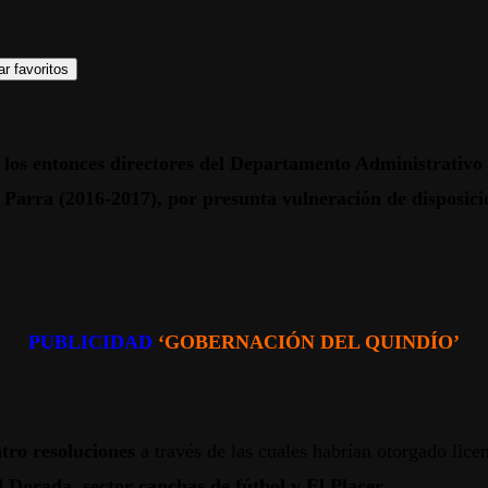
r favoritos
a los entonces directores del Departamento Administrativ
arra (2016-2017), por presunta vulneración de disposicion
PUBLICIDAD
‘GOBERNACIÓN DEL QUINDÍO’
atro resoluciones
a través de las cuales habrían otorgado lice
d Dorada, sector canchas de fútbol y El Placer.