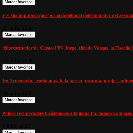
Marcar favoritos
Fiscalía imputa cargos por otro delito al determinador del asesinat
25 julio, 2026
Marcar favoritos
Al presentador de Caracol TV Jorge Alfredo Vargas, la Fiscalía l
15 julio, 2026
Marcar favoritos
En Armenia fue asesinada a bala por su presunta pareja sentiment
10 julio, 2026
Marcar favoritos
Policía recupera tres bicicletas de alta gama hurtadas en almacén
7 julio, 2026
Marcar favoritos