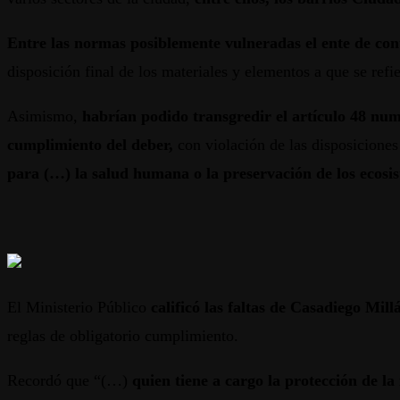
Entre las normas posiblemente vulneradas el ente de contr
disposición final de los materiales y elementos a que se refi
Asimismo,
habrían podido transgredir el artículo 48 nume
cumplimiento del deber,
con violación de las disposiciones
para (…) la salud humana o la preservación de los ecosi
El Ministerio Público
calificó las faltas de Casadiego Mi
reglas de obligatorio cumplimiento.
Recordó que “(…)
quien tiene a cargo la protección de la