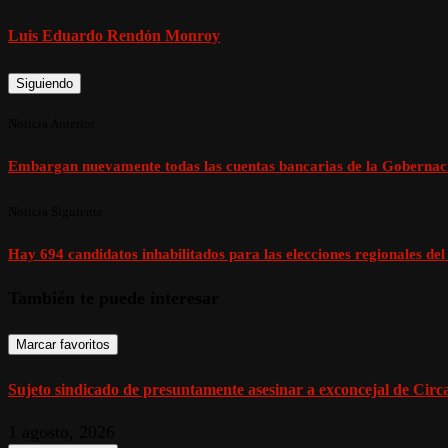
Luis Eduardo Rendón Monroy
Siguiendo
Noticia Anterior
Embargan nuevamente todas las cuentas bancarias de la Gobernac
Noticia Siguiente
Hay 694 candidatos inhabilitados para las elecciones regionales de
También te puede interesar
Marcar favoritos
Sujeto sindicado de presuntamente asesinar a exconcejal de Circasi
1 agosto, 2026