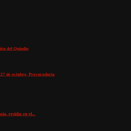
ión del Quindío
l 27 de octubre, Procuraduría
a, residía en el...