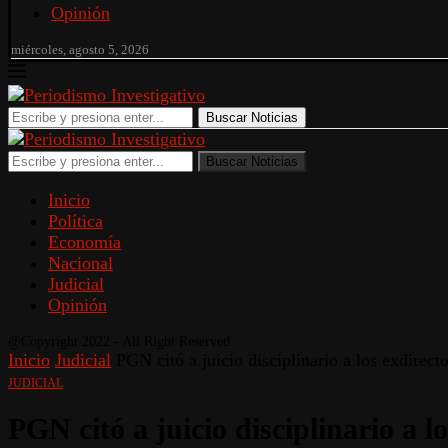
Opinión
miércoles, agosto 5, 2026
Buscar Noticias
Buscar Noticias
Inicio
Política
Economía
Nacional
Judicial
Opinión
@Copyright 2022 - All Right Reserved.
Inicio
Judicial
PGN citó a juicio disciplinario a los exdire
JUDICIAL
PGN citó a juicio disciplinario a 