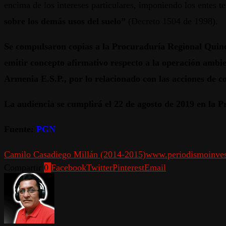
encima de los intereses particulares, imponiendo los entes te
sobre los demás usos del suelo”
(Decreto 1504 de 1998).
Se compulsaron copias a la Procuraduría Regional Quind
emitir concepto afirmativo respecto a la operación ambie
Armenia E.S.P., por lo relacionado con las acciones de c
La audiencia se cumplirá el 22 de agosto de 2019 en la P
Fuente:
PGN
Camilo Casadiego Millán (2014-2015)
www.periodismoinves
Compartir
0
Facebook
Twitter
Pinterest
Email