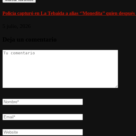
Policía capturó en La Tebaida a alias ‘’Monedita’’ quien después 
5 julio, 2026
Deja un comentario