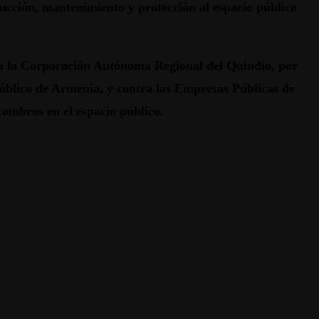
rucción, mantenimiento y protección al espacio público
tra la Corporación Autónoma Regional del Quindío, por
 público de Armenia, y contra las Empresas Públicas de
combros en el espacio público.