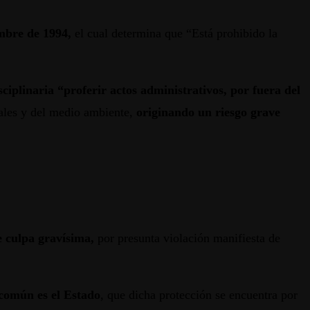
embre de 1994,
el cual determina que “Está prohibido la
ciplinaria “proferir actos administrativos, por fuera del
rales y del medio ambiente,
originando un riesgo grave
e culpa gravísima,
por presunta violación manifiesta de
 común es el Estado
, que dicha protección se encuentra por