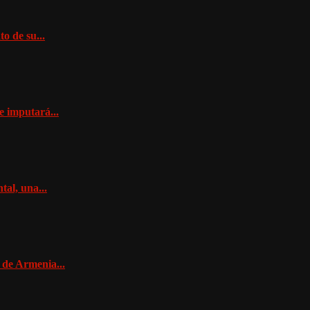
o de su...
e imputará...
al, una...
 de Armenia...