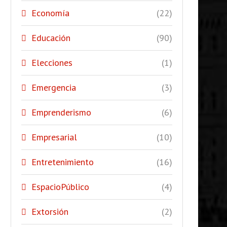
Economía
(22)
Educación
(90)
Elecciones
(1)
Emergencia
(3)
Emprenderismo
(6)
Empresarial
(10)
Entretenimiento
(16)
EspacioPúblico
(4)
Extorsión
(2)