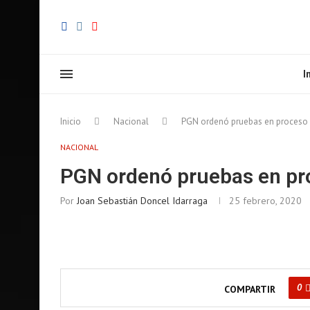
I
Inicio
Nacional
PGN ordenó pruebas en proceso co
NACIONAL
PGN ordenó pruebas en proc
Por
Joan Sebastián Doncel Idarraga
25 febrero, 2020
0
COMPARTIR