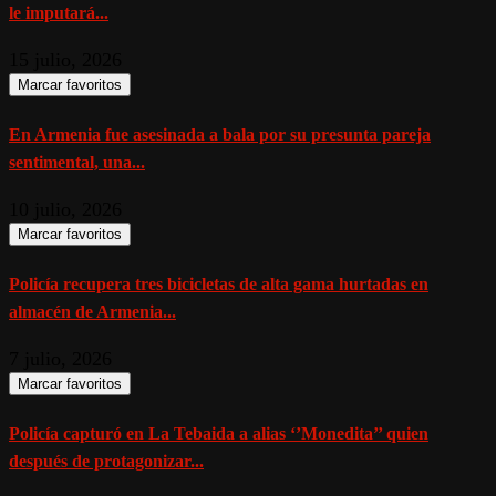
le imputará...
15 julio, 2026
Marcar favoritos
En Armenia fue asesinada a bala por su presunta pareja
sentimental, una...
10 julio, 2026
Marcar favoritos
Policía recupera tres bicicletas de alta gama hurtadas en
almacén de Armenia...
7 julio, 2026
Marcar favoritos
Policía capturó en La Tebaida a alias ‘’Monedita’’ quien
después de protagonizar...