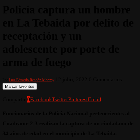
Policía captura un hombre
en La Tebaida por delito de
receptación y un
adolescente por porte de
arma de fuego
12 julio, 2022
0 Comentarios
Por
Luis Eduardo Rendón Monroy
Marcar favoritos
Compartir
0
Facebook
Twitter
Pinterest
Email
Funcionarios de la Policía Nacional pertenecientes al
Cuadrante 2-3 realizan la captura de un ciudadano de
34 años de edad en el municipio de La Tebaida.