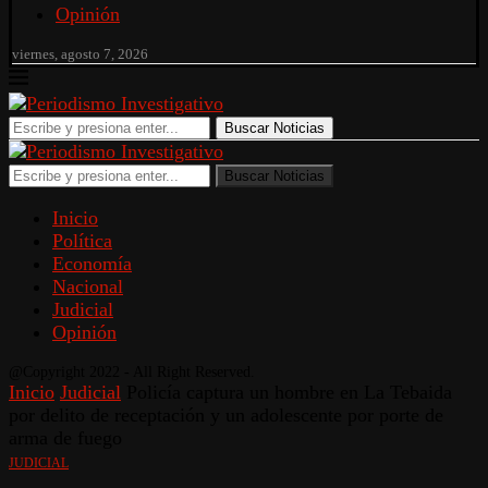
Opinión
viernes, agosto 7, 2026
Buscar Noticias
Buscar Noticias
Inicio
Política
Economía
Nacional
Judicial
Opinión
@Copyright 2022 - All Right Reserved.
Inicio
Judicial
Policía captura un hombre en La Tebaida
por delito de receptación y un adolescente por porte de
arma de fuego
JUDICIAL