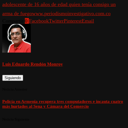
adolescente de 16 años de edad quien tenía consigo un
arma de fuego
www.periodismoinvestigativo.com.co
Compartir
0
Facebook
Twitter
Pinterest
Email
Luis Eduardo Rendón Monroy
Siguiendo
Noticia Anterior
Policía en Armenia recupera tres computadores e incauta cuatro
más hurtados al Sena y Cámara del Comercio
Noticia Siguiente