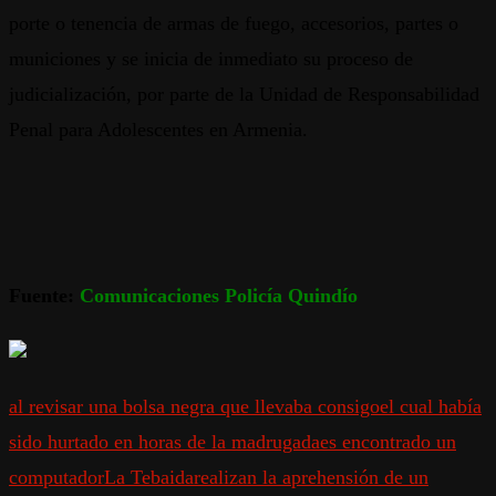
porte o tenencia de armas de fuego, accesorios, partes o
municiones y se inicia de inmediato su proceso de
judicialización, por parte de la Unidad de Responsabilidad
Penal para Adolescentes en Armenia.
Fuente:
Comunicaciones Policía Quindío
al revisar una bolsa negra que llevaba consigo
el cual había
sido hurtado en horas de la madrugada
es encontrado un
computador
La Tebaida
realizan la aprehensión de un