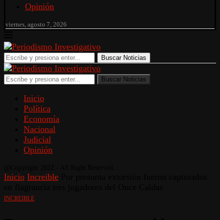
Opinión
viernes, agosto 7, 2026
Buscar Noticias
Buscar Noticias
Inicio
Política
Economía
Nacional
Judicial
Opinión
@Copyright 2022 - All Right Reserved.
Inicio
Increible
Por presunta extorsión fueron capturados
en flagrancia tres jugadores del Once Caldas
INCREIBLE