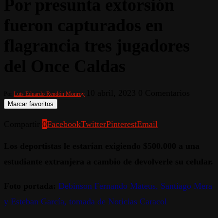
Por presunta extorsión
fueron capturados en
flagrancia tres jugadores
del Once Caldas
10 abril, 2023
0 Comentarios
Por
Luis Eduardo Rendón Monroy
Marcar favoritos
Compartir
0
Facebook
Twitter
Pinterest
Email
Los deportistas le estarían exigiendo $500.000 a una
estudiante extranjera a cambio de devolverle su celular.
Foto portada:
Debinson Fernando Mateus, Santiago Mera
y Esteban García, tomada de Noticias Caracol