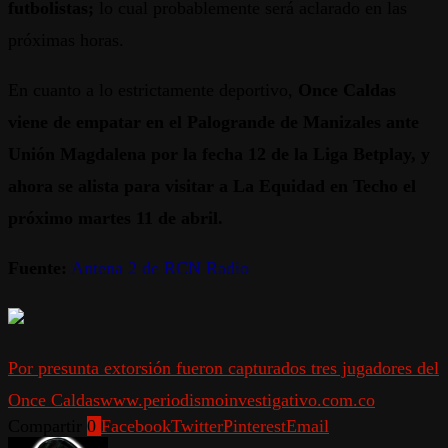
futbolistas;
lo cual probablemente será aclarado en las
próximas horas.
En cuanto a lo estrictamente deportivo,
Once Caldas
viene de empatar en el Palogrande de Manizales ante
Unión Magdalena por la fecha 12 de la Liga Betplay, y
ahora se alista para visitar a La Equidad en Techo el
próximo martes 11 de abril.
Fuente:
Antena 2 de RCN Radio
Por presunta extorsión fueron capturados tres jugadores del
Once Caldas
www.periodismoinvestigativo.com.co
Compartir
0
Facebook
Twitter
Pinterest
Email