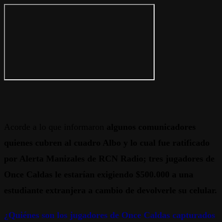
Acorde a lo que informaron
algunos comunicadores
quienes cubren al cuadro Albo y lo cual fue ratificado
por Alerta Manizales de RCN Radio; tres jugadores de
Once Caldas le estarían exigiendo $500.000 a una
estudiante extranjera a cambio de devolverle su celular.
¿Quiénes son los jugadores de Once Caldas capturados