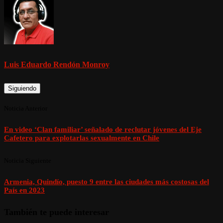
Luis Eduardo Rendón Monroy
Siguiendo
Noticia Anterior
En video ‘Clan familiar’ señalado de reclutar jóvenes del Eje
Cafetero para explotarlas sexualmente en Chile
Noticia Siguiente
Armenia, Quindío, puesto 9 entre las ciudades más costosas del
País en 2023
También te puede interesar