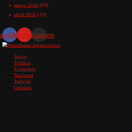
mayo 2016
(69)
abril 2016
(19)
acebook
Youtube
Instagram
Inicio
Política
Economía
Nacional
Judicial
Opinión