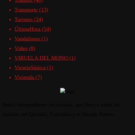
Transito
(40)
Transporte
(13)
Turismo
(24)
ÚltimaHora
(54)
Vandalismo
(1)
Video
(8)
VIRUELA DEL MONO
(1)
ViruelaSímica
(1)
Vivienda
(7)
Portal independiente de noticias, que lleva a usted las
noticias del Quindío, Colombia y el Mundo Entero.