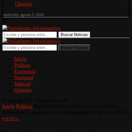
Opinión
miércoles, agosto 5, 2026
Buscar Noticias
Buscar Noticias
Inicio
Política
Economía
Nacional
Judicial
Opinión
@Copyright 2022 - All Right Reserved.
Inicio
Política
Presidentes de las Altas Cortes critican
duramente la propuesta de constituyente del gobierno Petro
POLÍTICA