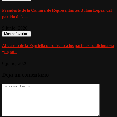
Presidente de la Cámara de Representantes, Julián López, del
partido de la...
9 junio, 2026
Marcar favoritos
Abelardo de la Espriella puso freno a los partidos tradicionales:
“Es mi...
6 junio, 2026
Deja un comentario