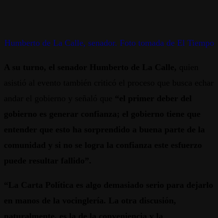
Humberto de La Calle, senador. Foto tomada de El Tiempo
A su turno, el senador Humberto de La Calle,
quien
asistió al evento también criticó el proceso que busca echar
andar el gobierno y señaló que
“el primer deber del
gobierno es generar confianza; el gobierno tiene que
entender que esto ha sorprendido a buena parte de la
comunidad y si no se logra la confianza este esfuerzo
puede resultar fallido”.
“La Carta Política es algo demasiado serio para dejarlo
en manos de la vocinglería. La otra discusión,
naturalmente, es la de la conveniencia y la