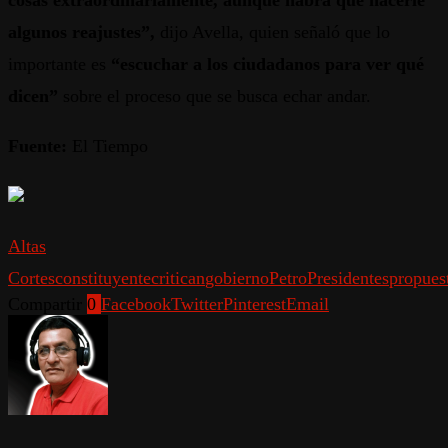
cosas extraordinariamente, aunque habrá que hacerle
algunos reajustes”,
dijo Avella, quien señaló que lo
importante es
“escuchar a los ciudadanos para ver qué
dicen”
sobre el proceso que se busca echar andar.
Fuente:
El Tiempo
Altas
Cortes
constituyente
critican
gobierno
Petro
Presidentes
propues
Compartir
0
Facebook
Twitter
Pinterest
Email