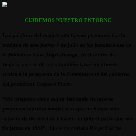
CUIDEMOS NUESTRO ENTORNO
Las palabras del magistrado fueron pronunciadas la
mañana de este jueves 4 de julio en las instalaciones de
la Biblioteca Luis Ángel Arango, en el centro de
Bogotá
, y en su discurso
también lanzó una fuerte
crítica a la propuesta de la Constituyente del gobierno
del presidente Gustavo Petro.
“Me pregunto cómo seguir hablando de nuevos
proyectos constitucionales si es que no hemos sido
capaces de desarrollar y hacer cumplir el pacto que nos
forjamos en 1991”
, dijo el magistrado Reyes Cuartas