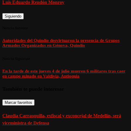
Luis Eduardo Rendón Monroy
Siguiendo
Noticia Anterior
Autoridades del Quindío desvirtuaron la presencia de Grupos
Armados Organizados en Génova, Quindío
Noticia Siguiente
En la tarde de este jueves 4 de julio mueren 6 militares tras caer
en campo minado en Valdivia, Antioquia
También te puede interesar
Marcar favoritos
Claudia Carrasquilla, exfiscal y exconcejal de Medellín, será
viceministra de Defensa