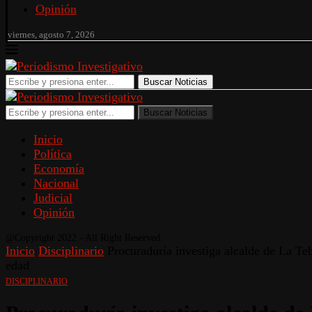
Opinión
viernes, agosto 7, 2026
Buscar Noticias
Buscar Noticias
Inicio
Política
Economía
Nacional
Judicial
Opinión
@Copyright 2022 - All Right Reserved.
Inicio
Disciplinario
Procuraduría investiga alcalde de La Teb
edad
DISCIPLINARIO