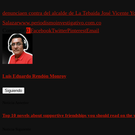
denuncia
en contra del alcalde de La Tebaida José Vicente 
Salazar
www.periodismoinvestigativo.com.co
Compartir
0
Facebook
Twitter
Pinterest
Email
Luis Eduardo Rendón Monroy
Siguiendo
Noticia Anterior
Top 10 novels about supportive friendships you should read on the
Noticia Siguiente