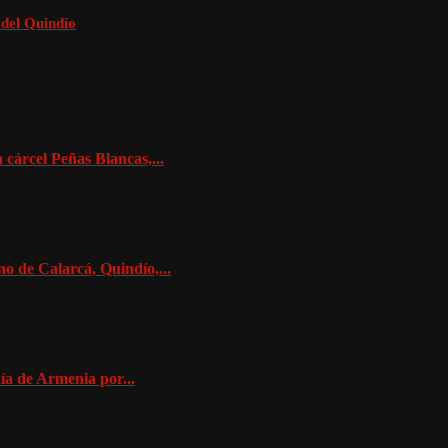
 del Quindío
 cárcel Peñas Blancas,...
o de Calarcá, Quindío,...
ía de Armenia por...