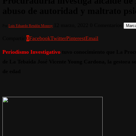
Procuraduría investiga alcalde de 
abuso de autoridad y maltrato ps
12 marzo, 2022
0 Comentarios
Marca
Por
Luis Eduardo Rendón Monroy
Compartir
0
Facebook
Twitter
Pinterest
Email
Periodismo Investigativo
tuvo conocimiento que La Procur
de La Tebaida José Vicente Young Cardona, la gestora s
de edad