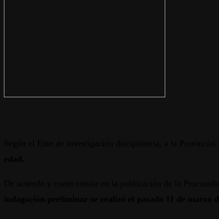
Según el Ente de investigación disciplinaria, a la Provincia
edad.
De acuerdo y como consta en la publicación de la Procuradu
indagación preliminar se realizó el pasado 11 de marzo d