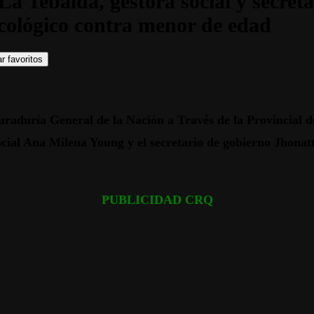
La Tebaida, gestora social y secret
icológico contra menor de edad
r favoritos
aduría General de la Nación a Través de la Provincial de
ocial Ana Milena Young y el secretario de gobierno Jhona
PUBLICIDAD CRQ