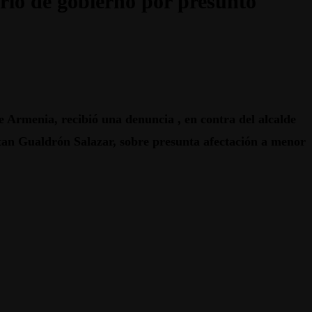
ario de gobierno por presunto
 Armenia, recibió una denuncia , en contra del alcalde
ttan Gualdrón Salazar,
sobre presunta afectación a menor