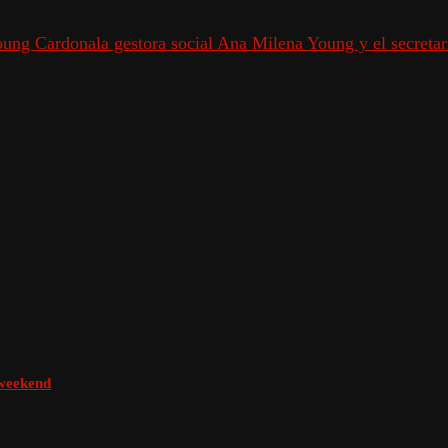
Young Cardona
la gestora social Ana Milena Young y el secreta
 weekend