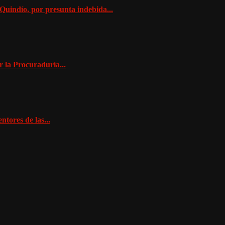
Quindío, por presunta indebida...
r la Procuraduría...
tores de las...