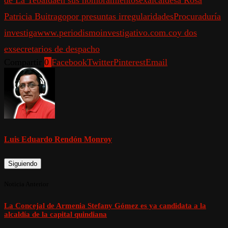
de La Tebaida
en sus nombramientos
exalcaldesa Rosa
Patricia Buitrago
por presuntas irregularidades
Procuraduría
investiga
www.periodismoinvestigativo.com.co
y dos
exsecretarios de despacho
Compartir
0
Facebook
Twitter
Pinterest
Email
Luis Eduardo Rendón Monroy
Siguiendo
Noticia Anterior
La Concejal de Armenia Stefany Gómez es ya candidata a la
alcaldía de la capital quindiana