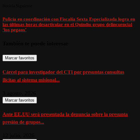
Noticia Siguiente
Policía en coordinación con Fiscalía Sexta Especializada logra en
las últimas horas desarticular en el Quindío grupo delincuencial
‘los pegaos’
También te puede interesar
Marcar favoritos
Cárcel para investigador del CTI por presuntas consultas
ilícitas al sistema misional...
3 agosto, 2026
Marcar favoritos
Ante EE.UU será presentada la denuncia sobre la presunta
presión de grupos...
12 julio, 2026