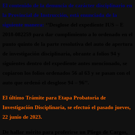
El contenido de la denuncia de carácter disciplinario en
la Provincial de Instrucción, está enunciada de la
siguiente manera:
‘’Desglose del expediente IUS – E
2018-082259 para dar cumplimiento a lo ordenado en el
punto quinto de la parte resolutiva del auto de apertura
de investigación disciplinaria, obrante a folios 94 y
siguientes dentro del expediente antes mencionado, se
copiaron los folios ordenados 56 al 63 y se pasan con el
auto que ordenó el desglose 94 – 96’’.
El último Trámite para Etapa Probatoria de
Investigación Disciplinaria, se efectuó el pasado jueves,
22 junio de 2023.
De hallar mérito para proferirse un Pliego de Cargos,