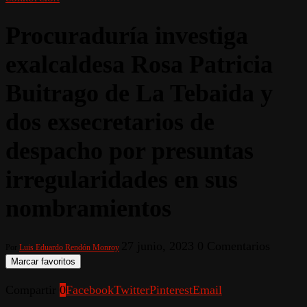
Procuraduría investiga
exalcaldesa Rosa Patricia
Buitrago de La Tebaida y
dos exsecretarios de
despacho por presuntas
irregularidades en sus
nombramientos
27 junio, 2023
0 Comentarios
Por
Luis Eduardo Rendón Monroy
Marcar favoritos
Compartir
0
Facebook
Twitter
Pinterest
Email