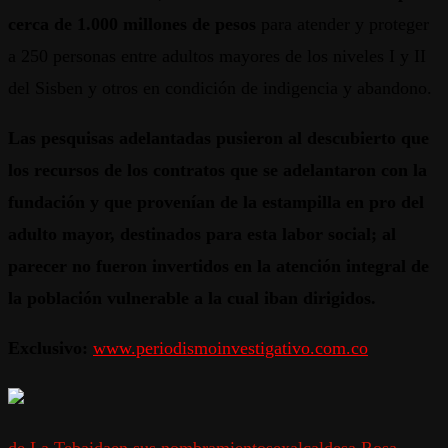
cerca de 1.000 millones de pesos
para atender y proteger
a 250 personas entre adultos mayores de los niveles I y II
del Sisben y otros en condición de indigencia y abandono.
Las pesquisas adelantadas pusieron al descubierto que
los recursos de los contratos que se adelantaron
con la
fundación y que provenían de la estampilla en pro del
adulto mayor, destinados para esta labor social; al
parecer no fueron invertidos en la atención integral de
la población vulnerable a la cual iban dirigidos.
Exclusivo:
www.periodismoinvestigativo.com.co