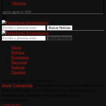
Opinión
jueves, agosto 6, 2026
Buscar Noticias
Buscar Noticias
Inicio
Política
Economía
Nacional
Judicial
Opinión
@Copyright 2022 - All Right Reserved.
Inicio
Corrupción
Procuraduría investiga exalcaldesa Rosa
Patricia Buitrago de La Tebaida y dos exsecretarios de
despacho por presuntas irregularidades en sus
nombramientos
CORRUPCIÓN