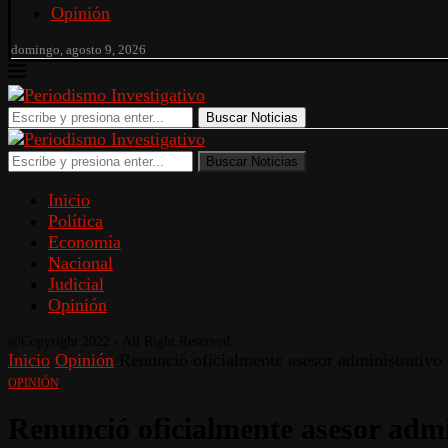
Opinión
domingo, agosto 9, 2026
Buscar Noticias
Buscar Noticias
Inicio
Política
Economía
Nacional
Judicial
Opinión
@Copyright 2022 - All Right Reserved.
Inicio
Opinión
Renunció oficialmente asesor administrativo
OPINIÓN
Renunció oficialmente asesor admi