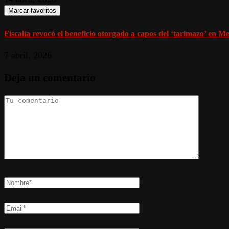
Marcar favoritos
Fiscalía revocó el beneficio otorgado a capos del ‘tarimazo’ en Med
7 abril, 2026
Deja un comentario