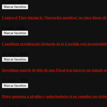
25 julio, 2026
Marcar favoritos
Contra el Tigre inician la ‘Operación mentiras’ en cinco líneas d
6 junio, 2026
Marcar favoritos
Candidato presidencial Abelardo de la Espriella está incontenible 
22 mayo, 2026
Marcar favoritos
Investigan muerte de hijo de una Fiscal tras hacerse un tatuaje en
15 mayo, 2026
Marcar favoritos
Petro amenaza a alcaldes y gobernadores si no cumplen sus órden
14 abril, 2026