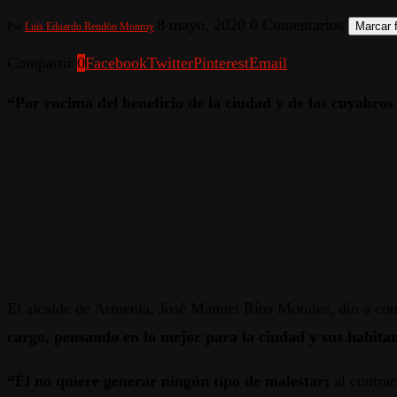
8 mayo, 2020
0 Comentarios
Marcar f
Por
Luis Eduardo Rendón Monroy
Compartir
0
Facebook
Twitter
Pinterest
Email
“Por encima del beneficio de la ciudad y de los cuyabros
El alcalde de Armenia, José Manuel Ríos Morales, dio a con
cargo, pensando en lo mejor para la ciudad y sus habitan
“Él no quiere generar ningún tipo de malestar;
al contrar