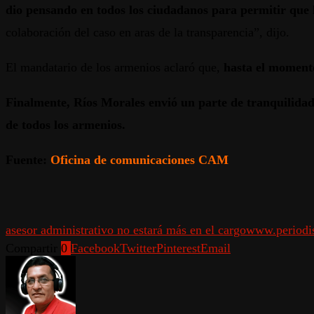
dio pensando en todos los ciudadanos para permitir que 
colaboración del caso en aras de la transparencia”, dijo.
El mandatario de los armenios aclaró que,
hasta el momento
Finalmente, Ríos Morales envió un parte de tranquilidad
de todos los armenios.
Fuente:
Oficina de comunicaciones CAM
asesor administrativo no estará más en el cargo
www.periodi
Compartir
0
Facebook
Twitter
Pinterest
Email