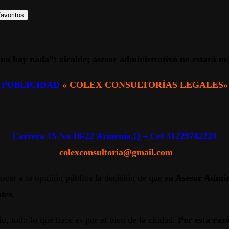
avoritos
 no hay nada”: alcalde; asesor administrativo no estará má
PUBLICIDAD
« COLEX CONSULTORÍAS LEGALES»
Carrera 15 No 18-22 Armenia,Q – Cel 31229742224
colexconsultoria@gmail.com
ocer a la opinión pública la decisión de que
su Asesor Admini
tes.
io, todo lo que hace es por el bien de la ciudad.
Por esta raz