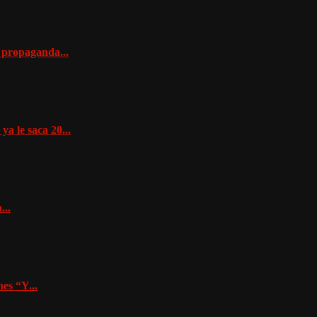
e propaganda...
ya le saca 20...
...
es “Y...