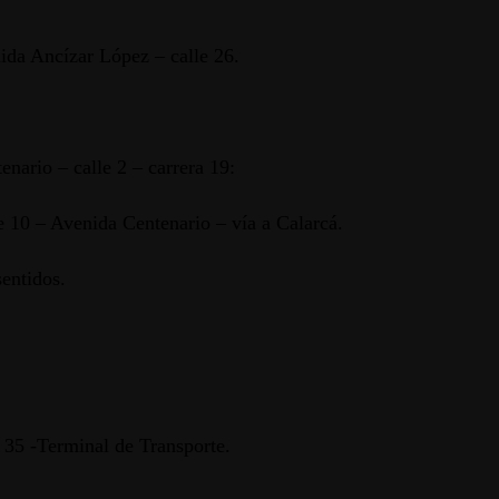
ida Ancízar López – calle 26.
nario – calle 2 – carrera 19:
e 10 – Avenida Centenario – vía a Calarcá.
entidos.
e 35 -Terminal de Transporte.