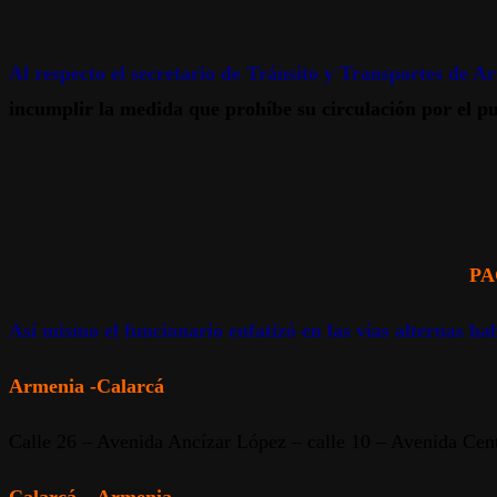
Al respecto el secretario de Tránsito y Transportes de 
incumplir la medida que prohíbe su circulación por el p
PA
Así mismo el funcionario enfatizó en las vías alternas ha
Armenia -Calarcá
Calle 26 – Avenida Ancízar López – calle 10 – Avenida Cent