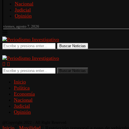
Nacional
Judicial
Opinión
viernes, agosto 7, 2026
Buscar Noticias
Buscar Noticias
Inicio
Política
Economía
Nacional
Judicial
Opinión
@Copyright 2022 - All Right Reserved.
Inicio
Movilidad
Restricción temporal a paso de vehículo