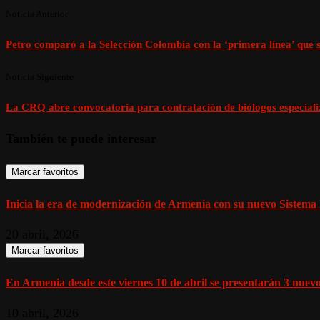
Noticia Anterior
Petro comparó a la Selección Colombia con la ‘primera línea’ que se
Noticia Siguiente
La CRQ abre convocatoria para contratación de biólogos especiali
También te puede interesar
Marcar favoritos
Inicia la era de modernización de Armenia con su nuevo Sistema I
20 abril, 2026
Marcar favoritos
En Armenia desde este viernes 10 de abril se presentarán 3 nuevos
10 abril, 2026