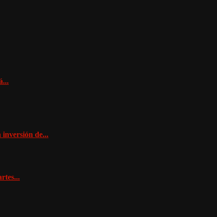
...
inversión de...
tes...