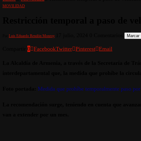
MOVILIDAD
Restricción temporal a paso de ve
17 julio, 2024
0 Comentarios
Marcar 
Por
Luis Eduardo Rendón Monroy
Compartir
0
Facebook
Twitter
Pinterest
Email
La Alcaldía de Armenia, a través de la Secretaría de Trá
interdepartamental que, la medida que prohíbe la circulac
Foto portada:
Medida que prohíbe temporalmente paso por 
La recomendación surge, teniendo en cuenta que avanza
van a extender por un mes.