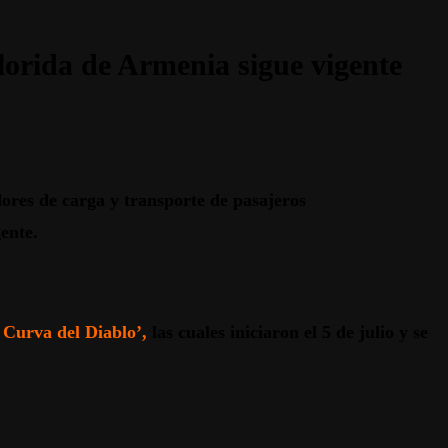
lorida de Armenia sigue vigente
ores de carga y transporte de pasajeros
ente.
 Curva del Diablo’,
las cuales iniciaron el 5 de julio y se