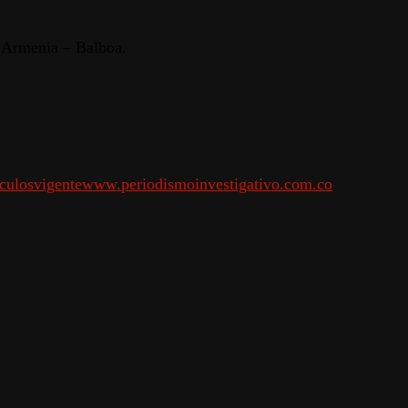
e Armenia – Balboa.
culos
vigente
www.periodismoinvestigativo.com.co