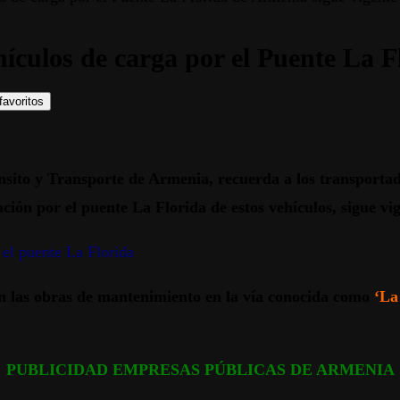
hículos de carga por el Puente La F
favoritos
nsito y Transporte de Armenia, recuerda a los transportad
ión por el puente La Florida de estos vehículos, sigue vig
el puente La Florida
n las obras de mantenimiento en la vía conocida como
‘La
PUBLICIDAD EMPRESAS PÚBLICAS DE ARMENIA