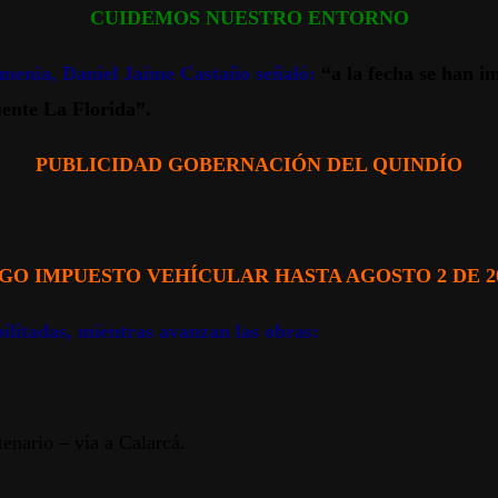
CUIDEMOS NUESTRO ENTORNO
Armenia, Daniel Jaime Castaño señaló:
“a la fecha se han i
uente La Florida”.
PUBLICIDAD GOBERNACIÓN DEL QUINDÍO
GO IMPUESTO VEHÍCULAR HASTA AGOSTO 2 DE 2
bilitadas, mientras avanzan las obras:
enario – vía a Calarcá.