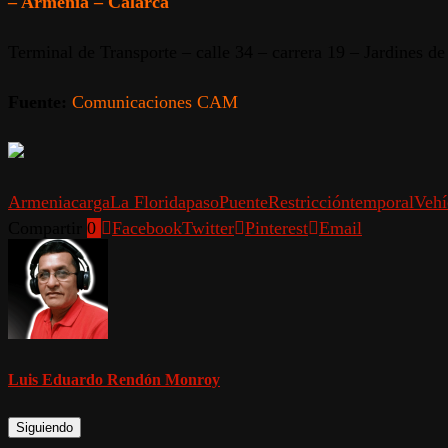
– Armenia – Calarcá
Terminal de Transporte – calle 34 – carrera 19 – Jardines d
Fuente:
Comunicaciones CAM
Armenia
carga
La Florida
paso
Puente
Restricción
temporal
Vehí
Compartir
0
Facebook
Twitter
Pinterest
Email
Luis Eduardo Rendón Monroy
Siguiendo