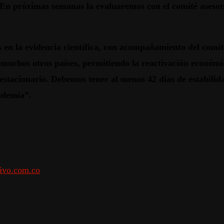
n próximas semanas la evaluaremos con el comité asesor, d
n la evidencia científica,
con acompañamiento del comité
 muchos otros países, permitiendo la reactivación económi
estacionario. Debemos tener al menos 42 días de estabili
ndemia
”.
ivo.com.co