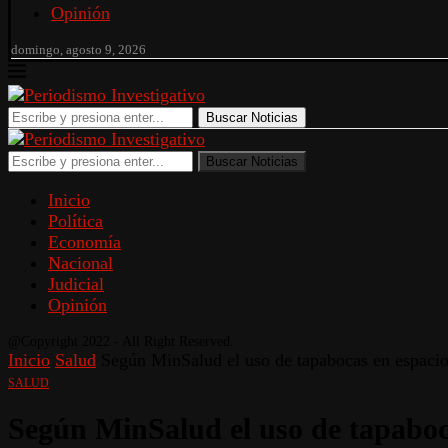
Opinión
domingo, agosto 9, 2026
Buscar Noticias
Buscar Noticias
Inicio
Política
Economía
Nacional
Judicial
Opinión
@Copyright 2022 - All Right Reserved.
Inicio
Salud
Según MinSalud el uso de tapabocas en espacio
SALUD
Según MinSalud el uso de tapaboc