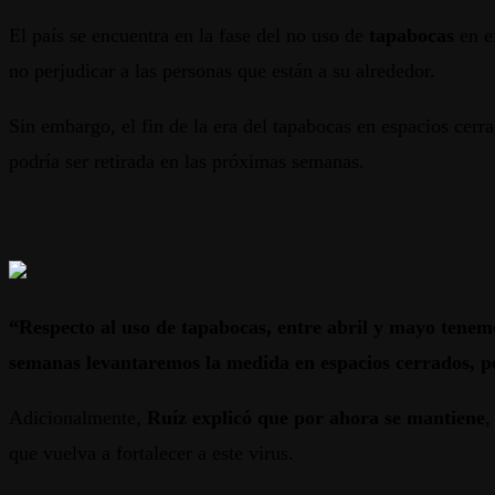
El país se encuentra en la fase del no uso de
tapabocas
en e
no perjudicar a las personas que están a su alrededor.
Sin embargo, el fin de la era del tapabocas en espacios cerr
podría ser retirada en las próximas semanas.
“Respecto al uso de tapabocas, entre abril y mayo tenem
semanas levantaremos la medida en espacios cerrados, p
Adicionalmente,
Ruíz explicó que por ahora se mantiene
,
que vuelva a fortalecer a este virus.