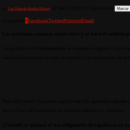
22 abril, 2022
0 Comentarios
Marcar 
Por
Luis Eduardo Rendón Monroy
Compartir
0
Facebook
Twitter
Pinterest
Email
Las próximas semanas serán clave y se hará el análisis pa
La pandemia del
coronavirus
se mantiene vigente a nivel m
vacunación masiva en todo el mundo y los protocolos de au
Han sido varios los países que ya han ido quitando algunas 
poco el uso del tapabocas en espacios abiertos y cerrados.
¿Cuándo se quitará el uso obligatorio de tapabocas en e