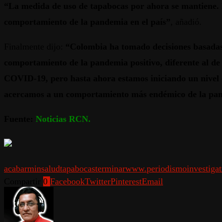
“La medida de uso de tapabocas por ahora se mantiene. E
comportamiento de la pandemia en el país”
, añadió.
Finalmente dijo:
“Colombia ha tomado decisiones basadas e
comportamiento de la pandemia positivo, diferente al de
COVID-19, pero hasta ahora estamos iniciando un nivel 
acercamos a un comportamiento más endémico de la pa
Fuente:
Noticias RCN.
acabar
minsalud
tapabocas
terminar
www.periodismoinvestigat
Compartir
0
Facebook
Twitter
Pinterest
Email