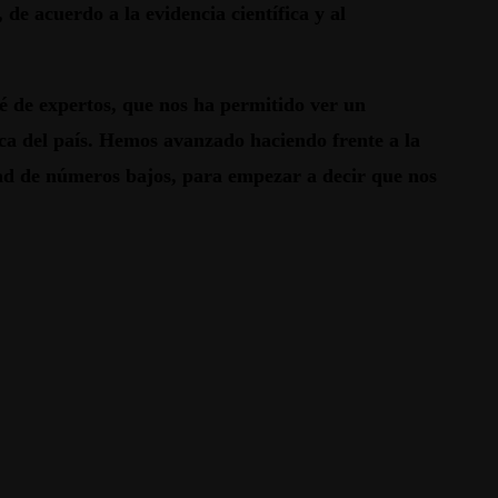
e acuerdo a la evidencia científica y al
 de expertos, que nos ha permitido ver un
ca del país. Hemos avanzado haciendo frente a la
dad de números bajos, para empezar a decir que nos