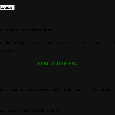
favoritos
ra tomar la decisión final.
undial, aunque su propagación se ha venido controlando, así
tocuidado.
PUBLICIDAD EPA
de las más
fuertes restricciones
por la pandemia del coronavir
spacios cerrados en Colombia?