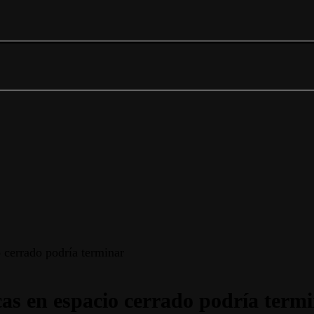
 cerrado podría terminar
as en espacio cerrado podría term