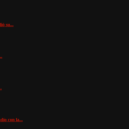
ó su...
..
.
dío con la...