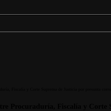
duría, Fiscalía y Corte Suprema de Justicia por presunta corr
ntre Procuraduría, Fiscalía y Corte