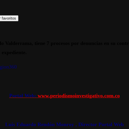
 favoritos
do Valderrama, tiene 7 procesos por denuncias en su contr
o expediente.
egion360
Portal Web:
www.periodismoinvestigativo.com.co
Luis Eduardo Rendón Monroy , Director Portal Web