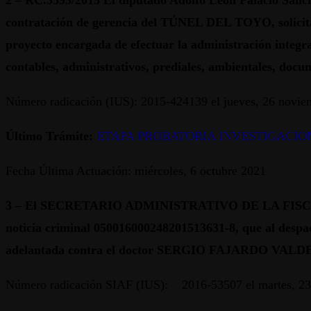
2 –
RC.3593/2015 El diputado Adolfo León Palacio 
contratación de gerencia del TÚNEL DEL TOYO, solicitan 
proyecto encargada de efectuar la administración integr
contables, administrativos, prediales, ambientales, docume
Número radicación (IUS): 2015-424139 el jueves, 26 novi
Último Trámite:
ETAPA PROBATORIA INVESTIGACION
Fecha Última Actuación: miércoles, 6 octubre 2021
3 –
El SECRETARIO ADMINISTRATIVO DE LA FISC
noticia criminal 050016000248201513631-8, que al des
adelantada contra el doctor SERGIO FAJARDO VALDE
Número radicación SIAF (IUS): 2016-53507 el martes, 23