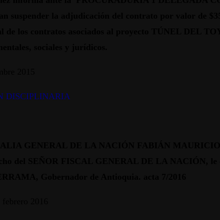
Sánchez informa ante la PROCURADURIA 1 DELEGADA 
suspender la adjudicación del contrato por valor de $35.
al de los contratos asociados al proyecto TÚNEL DEL TOYO 
ntales, sociales y jurídicos.
embre 2015
 DISCIPLINARIA
ALIA GENERAL DE LA NACIÓN FABIÁN MAURICIO M
pacho del SEÑOR FISCAL GENERAL DE LA NACIÓN, le corre
RRAMA, Gobernador de Antioquia. acta 7/2016
 febrero 2016