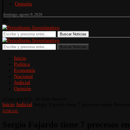
Opinión
domingo, agosto 9, 2026
Buscar Noticias
Buscar Noticias
Inicio
Política
Economía
Nacional
Judicial
Opinión
@Copyright 2022 - All Right Reserved.
Inicio
Judicial
Sergio Fajardo tiene 7 procesos entre Procura
JUDICIAL
Sergio Fajardo tiene 7 procesos e