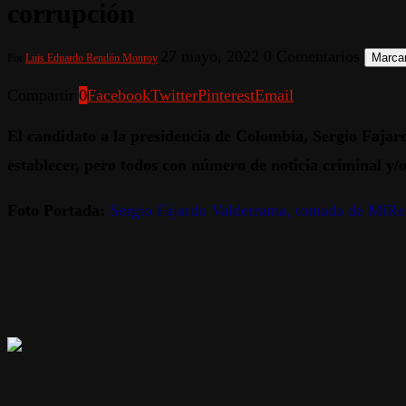
corrupción
27 mayo, 2022
0 Comentarios
Marcar
Por
Luis Eduardo Rendón Monroy
Compartir
0
Facebook
Twitter
Pinterest
Email
El candidato a la presidencia de Colombia, Sergio Fajar
establecer, pero todos con número de noticia criminal y/
Foto Portada:
Sergio Fajardo Valderrama, tomada de MiR