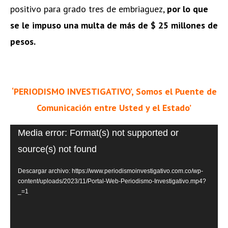
positivo para grado tres de embriaguez,
por lo que
se le impuso una multa de más de $ 25 millones de
pesos.
‘PERIODISMO INVESTIGATIVO’, Somos el Puente de
Comunicación entre Usted y el Estado’
Reproductor
Media error: Format(s) not supported or
de
source(s) not found
vídeo
Descargar archivo: https://www.periodismoinvestigativo.com.co/wp-
content/uploads/2023/11/Portal-Web-Periodismo-Investigativo.mp4?
_=1