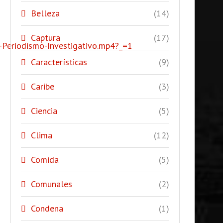
Belleza
(14)
Captura
(17)
-Periodismo-Investigativo.mp4?_=1
Características
(9)
Caribe
(3)
Ciencia
(5)
Clima
(12)
Comida
(5)
Comunales
(2)
Condena
(1)