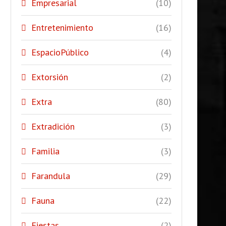
Empresarial
(10)
Entretenimiento
(16)
EspacioPúblico
(4)
Extorsión
(2)
Extra
(80)
Extradición
(3)
Familia
(3)
Farandula
(29)
Fauna
(22)
Fiestas
(2)