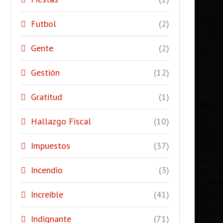
Futbol
(2)
Gente
(2)
Gestión
(12)
Gratitud
(1)
Hallazgo Fiscal
(10)
Impuestos
(37)
Incendio
(3)
Increible
(41)
Indignante
(71)