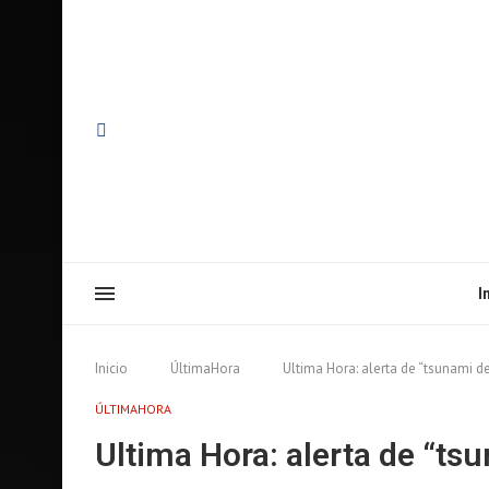
I
Inicio
ÚltimaHora
Ultima Hora: alerta de “tsunami de
ÚLTIMAHORA
Ultima Hora: alerta de “ts