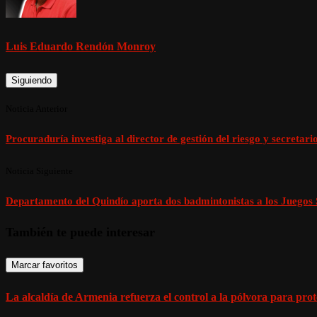
Luis Eduardo Rendón Monroy
Siguiendo
Noticia Anterior
Procuraduría investiga al director de gestión del riesgo y secretar
Noticia Siguiente
Departamento del Quindío aporta dos badmintonistas a los Juegos
También te puede interesar
Marcar favoritos
La alcaldía de Armenia refuerza el control a la pólvora para prote