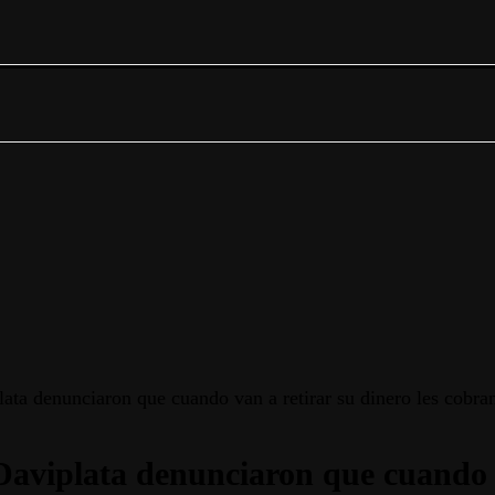
ata denunciaron que cuando van a retirar su dinero les cobr
Daviplata denunciaron que cuando v