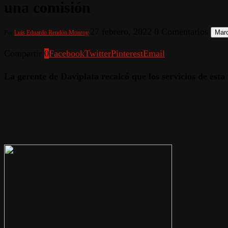
una comisión
27 febrero, 2022
0 Comentarios
Marc
Por
Luis Eduardo Rendón Monroy
Compartir
0
Facebook
Twitter
Pinterest
Email
La gerente de Daviplata recalcó que los servicios de est