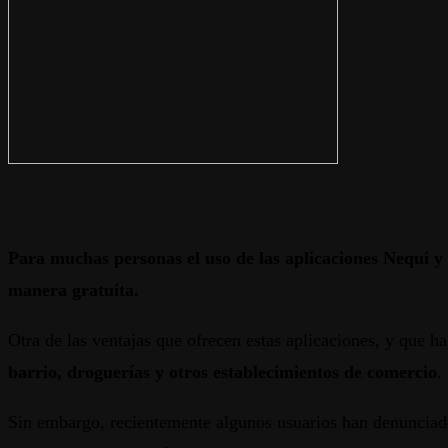
Para muchas personas el uso de las aplicaciones Nequi y 
manera gratuita.
Otra de las ventajas que ofrecen estas aplicaciones, y que 
barrio, droguerías y otros establecimientos de comercio
.
Sin embargo, recientemente algunos usuarios han denunciado 