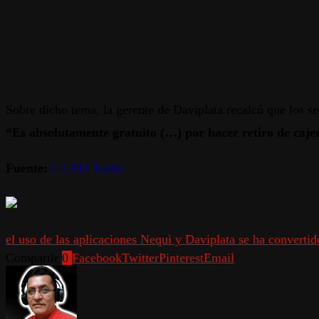
Sobre dicho tema, la gerente de Daviplata recalcó que los se
“Es absolutamente gratuito (…) por hacer retiro de caje
Fuente:
LA FM Radio
el uso de las aplicaciones Nequi y Daviplata se ha convertid
Compartir
0
Facebook
Twitter
Pinterest
Email