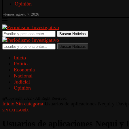
Opinión
viernes, agosto 7, 2026
Buscar Noticias
Buscar Noticias
Inicio
Política
Economía
Nacional
Judicial
Opinión
@Copyright 2022 - All Right Reserved.
Inicio
Sin categoría
Usuarios de aplicaciones Nequi y Davipl
SIN CATEGORÍA
Usuarios de aplicaciones Nequi y 