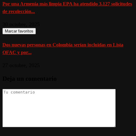
Por una Armenia más limpia EPA ha atendido 3.127 solicitudes
de recolección...
30 octubre, 2025
Marcar favoritos
Dos nuevas personas en Colombia serían incluidas en Lista
OFAC y por...
27 octubre, 2025
Deja un comentario