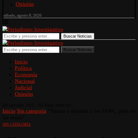
Opinión
sábado, agosto 8, 2026
Buscar Noticias
Buscar Noticias
Inicio
Política
Economía
Nacional
Judicial
Opinión
@Copyright 2022 - All Right Reserved.
Inicio
Sin categoría
“Vamos a derrotar a las FARC, pero en
las urnas”
SIN CATEGORÍA