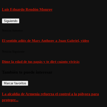
Luis Eduardo Rendón Monroy
Siguiendo
Noticia Anterior
El sentido adiós de Marc Anthony a Juan Gabriel, video
Noticia Siguiente
Dime la edad de tus papás y te diré cuánto vivirás
También te puede interesar
Marcar favoritos
La alcaldía de Armenia refuerza el control a la pólvora para
proteger...