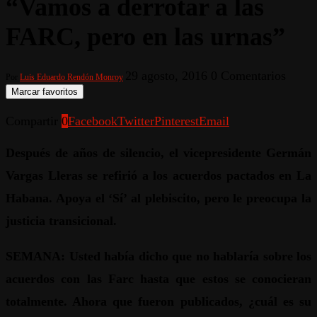
“Vamos a derrotar a las
FARC, pero en las urnas”
29 agosto, 2016
0 Comentarios
Por
Luis Eduardo Rendón Monroy
Marcar favoritos
Compartir
0
Facebook
Twitter
Pinterest
Email
Después de años de silencio, el vicepresidente Germán
Vargas Lleras se refirió a los acuerdos pactados en La
Habana. Apoya el ‘Sí’ al plebiscito, pero le preocupa la
justicia transicional.
SEMANA: Usted había dicho que no hablaría sobre los
acuerdos con las Farc hasta que estos se conocieran
totalmente. Ahora que fueron publicados, ¿cuál es su