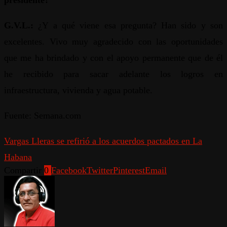
presidente?
G.V.L.:
¿Y a qué viene esa pregunta? Han sido y son
excelentes. Vivo muy agradecido con las oportunidades
que me ha brindado y con el apoyo permanente que de él
he recibido para sacar adelante los logros en
infraestructura, vivienda y agua potable.
Fuente: Semana.com
Vargas Lleras se refirió a los acuerdos pactados en La
Habana
Compartir
0
Facebook
Twitter
Pinterest
Email