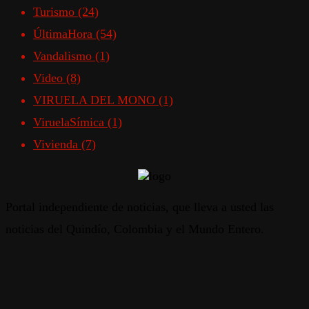
Turismo
(24)
ÚltimaHora
(54)
Vandalismo
(1)
Video
(8)
VIRUELA DEL MONO
(1)
ViruelaSímica
(1)
Vivienda
(7)
Portal independiente de noticias, que lleva a usted las
noticias del Quindío, Colombia y el Mundo Entero.