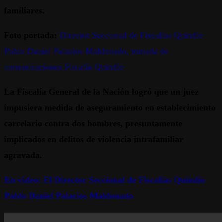
familiares.
Foto portada:
Director Seccional de Fiscalías Quindío
Pablo Daniel Palacios Maldonado, tomada de
comunicaciones Fiscalía Quindío
La Fiscalía General de la Nación logró que un juez
impusiera medida de aseguramiento en establecimiento
carcelario contra dos hombres, presuntamente
implicados en delitos de violencia intrafamiliar
agravada.
En video: El Director Seccional de Fiscalías Quindío
Pablo Daniel Palacios Maldonado