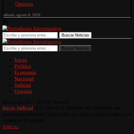
Opinión
sábado, agosto 8, 2026
Buscar Noticias
Buscar Noticias
Inicio
Política
Economía
Nacional
Judicial
Opinión
@Copyright 2022 - All Right Reserved.
Inicio
Judicial
A la cárcel en Quindío dos hombres por
presuntamente estar implicados en delitos relacionados con
violencia de género
JUDICIAL