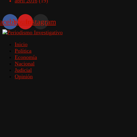
abril 2016
(19)
acebook
Youtube
Instagram
Inicio
Política
Economía
Nacional
Judicial
Opinión