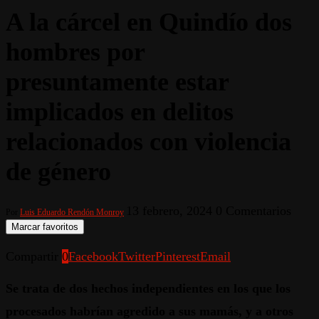
A la cárcel en Quindío dos
hombres por
presuntamente estar
implicados en delitos
relacionados con violencia
de género
13 febrero, 2024
0 Comentarios
Por
Luis Eduardo Rendón Monroy
Marcar favoritos
Compartir
0
Facebook
Twitter
Pinterest
Email
Se trata de dos hechos independientes en los que los
procesados habrían agredido a sus mamás, y a otros