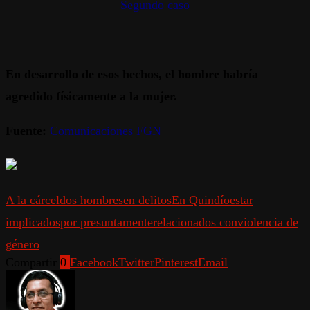
Segundo caso
En desarrollo de esos hechos, el hombre habría
agredido físicamente a la mujer.
Fuente:
Comunicaciones FGN
A la cárcel
dos hombres
en delitos
En Quindío
estar
implicados
por presuntamente
relacionados con
violencia de
género
Compartir
0
Facebook
Twitter
Pinterest
Email