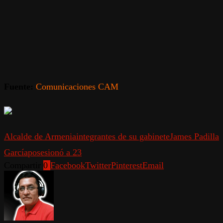
Fuente:
Comunicaciones CAM
Alcalde de Armenia
integrantes de su gabinete
James Padilla
García
posesionó a 23
Compartir
0
Facebook
Twitter
Pinterest
Email