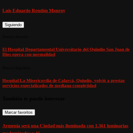
Luis Eduardo Rendón Monroy
Siguiendo
Noticia Anterior
El Hospital Departamental Universitario del Quindío San Juan de
Dios opera con normalidad
Noticia Siguiente
Hospital La Misericordia de Calarcá, Quindío, volvió a prestar
servicios especializados de mediana complejidad
También te puede interesar
Marcar favoritos
Armenia será una Ciudad más iluminada con 1.361 luminarias