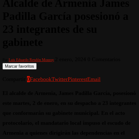
Alcalde de Armenia James
Padilla García posesionó a
23 integrantes de su
gabinete
2 enero, 2024
0 Comentarios
Por
Luis Eduardo Rendón Monroy
Marcar favoritos
Compartir
0
Facebook
Twitter
Pinterest
Email
El alcalde de Armenia, James Padilla García, posesionó
este martes, 2 de enero, en su despacho a 23 integrantes
que conformarán su gabinete municipal. En el acto
protocolario, el mandatario local impuso el escudo de
Armenia a quienes dirigirán las dependencias en el