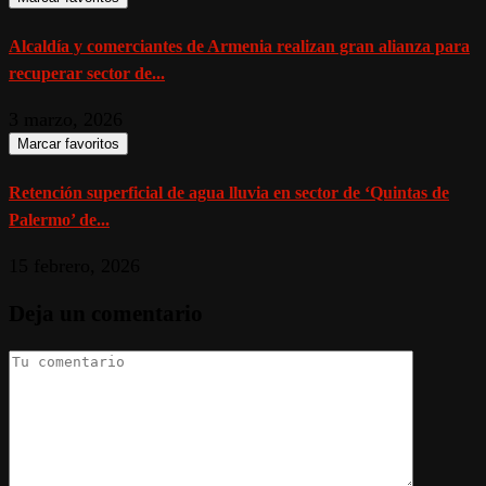
Alcaldía y comerciantes de Armenia realizan gran alianza para
recuperar sector de...
3 marzo, 2026
Marcar favoritos
Retención superficial de agua lluvia en sector de ‘Quintas de
Palermo’ de...
15 febrero, 2026
Deja un comentario