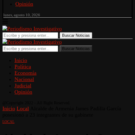
Opinión
lunes, agosto 10, 2026
Buscar Noticias
Buscar Noticias
Inicio
Política
Economía
Nacional
Judicial
Opinión
@Copyright 2022 - All Right Reserved.
Inicio
Local
Alcalde de Armenia James Padilla García
posesionó a 23 integrantes de su gabinete
LOCAL