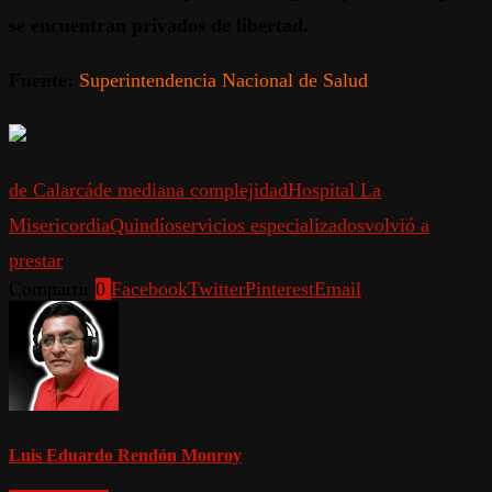
se encuentran privados de libertad.
Fuente:
Superintendencia Nacional de Salud
de Calarcá
de mediana complejidad
Hospital La
Misericordia
Quindío
servicios especializados
volvió a
prestar
Compartir
0
Facebook
Twitter
Pinterest
Email
Luis Eduardo Rendón Monroy