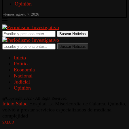
Opinión
viernes, agosto 7, 2026
Buscar Noticias
Buscar Noticias
Inicio
Política
Economía
Nacional
Judicial
Opinión
@Copyright 2022 - All Right Reserved.
Inicio
Salud
Hospital La Misericordia de Calarcá, Quindío,
volvió a prestar servicios especializados de mediana
complejidad
SALUD