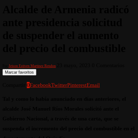
Alcalde de Armenia radicó
ante presidencia solicitud
de suspender el aumento
del precio del combustible
23 mayo, 2023
0 Comentarios
Por
Jeison Estiven Martinez Rendon
Marcar favoritos
Compartir
0
Facebook
Twitter
Pinterest
Email
Tal y como lo había anunciado en días anteriores, el
alcalde José Manuel Ríos Morales solicitó ante el
Gobierno Nacional, a través de una carta, que se
suspenda el incremento del precio del combustible en el