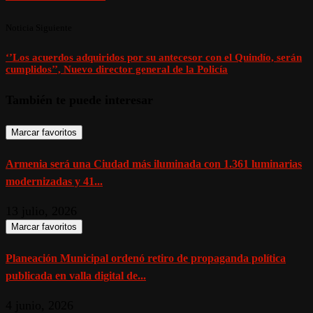
Noticia Siguiente
‘’Los acuerdos adquiridos por su antecesor con el Quindío, serán
cumplidos’’, Nuevo director general de la Policía
También te puede interesar
Marcar favoritos
Armenia será una Ciudad más iluminada con 1.361 luminarias
modernizadas y 41...
13 julio, 2026
Marcar favoritos
Planeación Municipal ordenó retiro de propaganda política
publicada en valla digital de...
4 junio, 2026