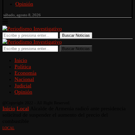
Opinión
sábado, agosto 8, 2026
Buscar Noticias
Buscar Noticias
Inicio
Política
Economía
Nacional
Judicial
Opinión
@Copyright 2022 - All Right Reserved.
Inicio
Local
Alcalde de Armenia radicó ante presidencia
solicitud de suspender el aumento del precio del
combustible
LOCAL