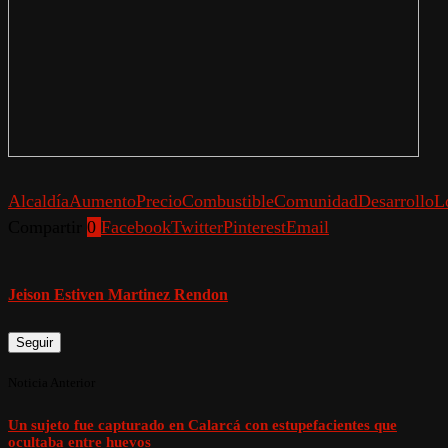
Alcaldía
AumentoPrecioCombustible
Comunidad
DesarrolloL
Compartir
0
Facebook
Twitter
Pinterest
Email
Jeison Estiven Martinez Rendon
Seguir
Noticia Anterior
Un sujeto fue capturado en Calarcá con estupefacientes que
ocultaba entre huevos