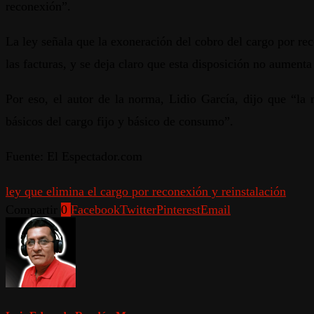
reconexión”.
La ley señala que la exoneración del cobro del cargo por re
las facturas, y se deja claro que esta disposición no aumenta
Por eso, el autor de la norma, Lidio García, dijo que “la 
básicos del cargo fijo y básico de consumo”.
Fuente: El Espectador.com
ley que elimina el cargo por reconexión y reinstalación
Compartir
0
Facebook
Twitter
Pinterest
Email