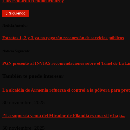
Luis Eduardo Rendón Monroy
Siguiendo
Noticia Anterior
Estratos 1, 2 y 3 ya no pagarán reconexión de servicios públicos
Noticia Siguiente
PGN presentó al INVIAS recomendaciones sobre el Túnel de La Lí
También te puede interesar
La alcaldía de Armenia refuerza el control a la pólvora para prote
30 noviembre, 2025
‘’La supuesta venta del Mirador de Filandia es una vil y baja...
30 noviembre, 2025