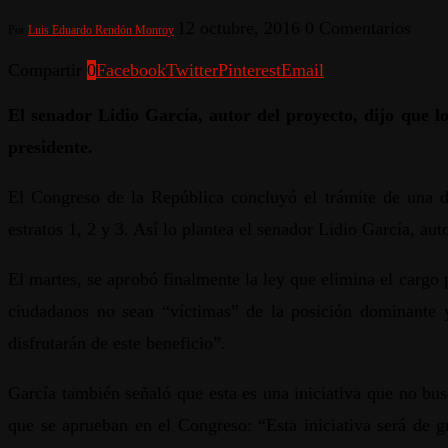
12 octubre, 2016
0 Comentarios
Por
Luis Eduardo Rendón Monroy
Compartir
0
Facebook
Twitter
Pinterest
Email
El senador Lidio García, autor del proyecto, dijo que lo
presidente.
El Congreso de la República concluyó el trámite de una d
estratos 1, 2 y 3. Así lo plantea el senador Lidio García, aut
El martes, se aprobó finalmente la ley que elimina el cargo 
ciudadanos no sean “víctimas” de la posición dominante y
disfrutarán de este beneficio”.
García también señaló que esta es una iniciativa que no bu
que se aprueban en el Congreso: “Esta iniciativa será de 