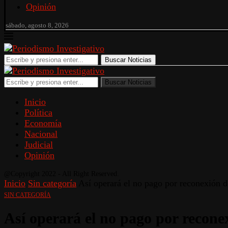
Opinión
sábado, agosto 8, 2026
Buscar Noticias
Buscar Noticias
Inicio
Política
Economía
Nacional
Judicial
Opinión
@Copyright 2022 - All Right Reserved.
Inicio
Sin categoría
Así operará el no pago por reconexión d
SIN CATEGORÍA
Así operará el no pago por reconex