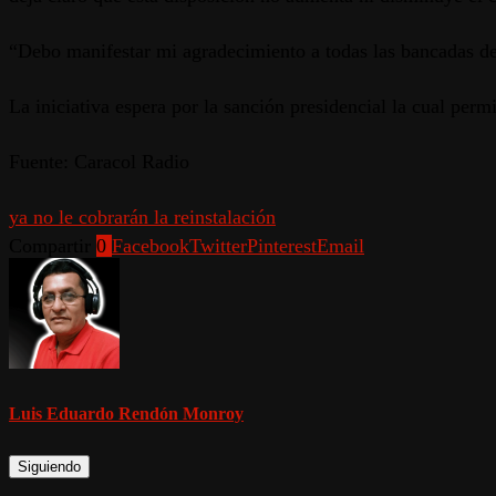
“Debo manifestar mi agradecimiento a todas las bancadas del
La iniciativa espera por la sanción presidencial la cual permi
Fuente: Caracol Radio
ya no le cobrarán la reinstalación
Compartir
0
Facebook
Twitter
Pinterest
Email
Luis Eduardo Rendón Monroy
Siguiendo