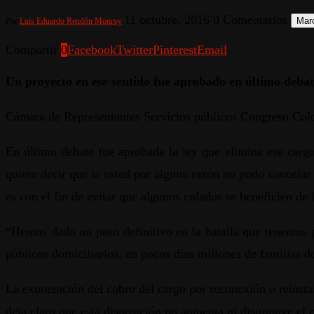
11 octubre, 2016
0 Comentarios
Marc
Por
Luis Eduardo Rendón Monroy
Compartir
0
Facebook
Twitter
Pinterest
Email
Un proyecto en ese sentido fue aprobado en último debat
Cámara de Representantes Servicios públicos Congreso Co
En último debate fue aprobada la ley que elimina ese cargo 
quiere decir que si usted por alguna razón no pudo cancelar 
es con el fin de evitar que algunos colados se beneficien de l
“Hemos dado un paso definitivo en la batalla que tenemos p
públicos domiciliarios, en pocos días millones de familias de
La exoneración del cobro del cargo por reconexión o reinstal
deja claro que esta disposición no aumenta ni disminuye el c