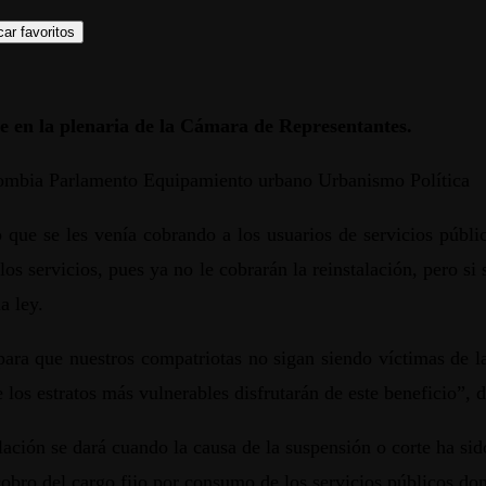
ar favoritos
e en la plenaria de la Cámara de Representantes.
lombia Parlamento Equipamiento urbano Urbanismo Política
que se les venía cobrando a los usuarios de servicios públic
los servicios, pues ya no le cobrarán la reinstalación, pero si
a ley.
ara que nuestros compatriotas no sigan siendo víctimas de l
 los estratos más vulnerables disfrutarán de este beneficio”, d
ación se dará cuando la causa de la suspensión o corte ha sid
obro del cargo fijo por consumo de los servicios públicos dom