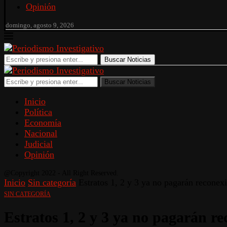
Opinión
domingo, agosto 9, 2026
Buscar Noticias
Buscar Noticias
Inicio
Política
Economía
Nacional
Judicial
Opinión
@Copyright 2022 - All Right Reserved.
Inicio
Sin categoría
Estratos 1, 2 y 3 ya no pagarán reconexi
SIN CATEGORÍA
Estratos 1, 2 y 3 ya no pagarán re