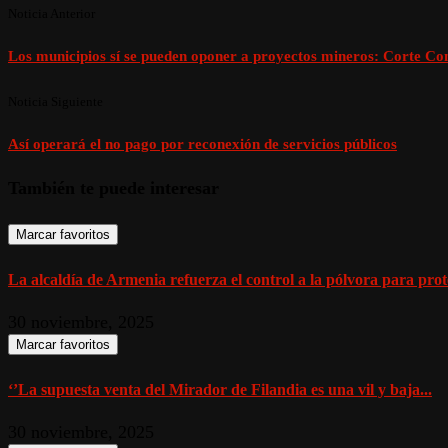
Noticia Anterior
Los municipios sí se pueden oponer a proyectos mineros: Corte Con
Noticia Siguiente
Así operará el no pago por reconexión de servicios públicos
También te puede interesar
Marcar favoritos
La alcaldía de Armenia refuerza el control a la pólvora para prote
30 noviembre, 2025
Marcar favoritos
‘’La supuesta venta del Mirador de Filandia es una vil y baja...
30 noviembre, 2025