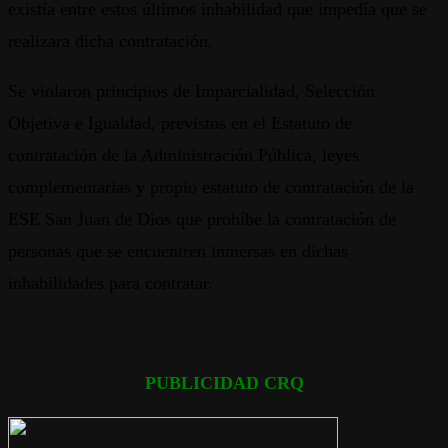
existía entre estos últimos inhabilidad que impedía que se
realizara dicha contratación.
Se violaron principios de Imparcialidad, Selección
Objetiva e Igualdad, previstos en el Estatuto de
contratación de la Administración Pública, leyes
complementarias y propio estatuto de contratación de la
ESE San Juan de Dios que prohíbe la contratación de
personas que se encuentren inmersas en dichas
inhabilidades para contratar.
PUBLICIDAD CRQ