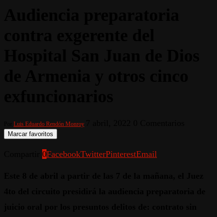
Audiencia preparatoria
contra exgerente del
Hospital San Juan de Dios
de Armenia y otros cinco
exfuncionarios
7 abril, 2022
0 Comentarios
Por
Luis Eduardo Rendón Monroy
Marcar favoritos
Compartir
0
Facebook
Twitter
Pinterest
Email
Este 8 de abril a partir de las 7 de la mañana, el Juez
4to del circuito presidirá la audiencia preparatoria de
juicio oral por los presuntos delitos de: contrato sin