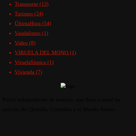
Transporte
(13)
Turismo
(24)
ÚltimaHora
(54)
Vandalismo
(1)
Video
(8)
VIRUELA DEL MONO
(1)
ViruelaSímica
(1)
Vivienda
(7)
Portal independiente de noticias, que lleva a usted las
noticias del Quindío, Colombia y el Mundo Entero.