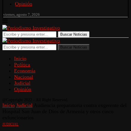
Opinión
viernes, agosto 7, 2026
Buscar Noticias
Buscar Noticias
Inicio
Política
Economía
Nacional
Judicial
Opinión
@Copyright 2022 - All Right Reserved.
Inicio
Judicial
Audiencia preparatoria contra exgerente del
Hospital San Juan de Dios de Armenia y otros cinco
exfuncionarios
JUDICIAL