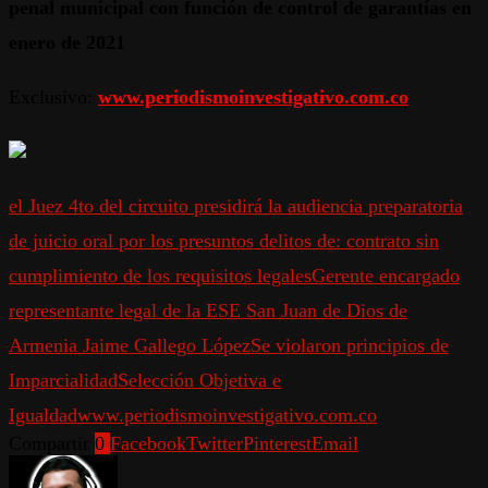
penal municipal con función de control de garantías en
enero de 2021
Exclusivo:
www.periodismoinvestigativo.com.co
el Juez 4to del circuito presidirá la audiencia preparatoria
de juicio oral por los presuntos delitos de: contrato sin
cumplimiento de los requisitos legales
Gerente encargado
representante legal de la ESE San Juan de Dios de
Armenia Jaime Gallego López
Se violaron principios de
Imparcialidad
Selección Objetiva e
Igualdad
www.periodismoinvestigativo.com.co
Compartir
0
Facebook
Twitter
Pinterest
Email