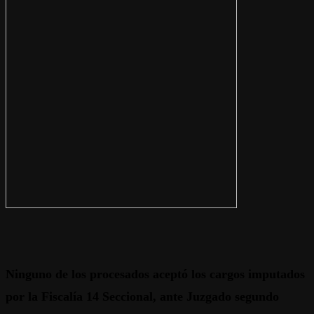
Ninguno de los procesados aceptó los cargos imputados
por la Fiscalía 14 Seccional, ante Juzgado segundo