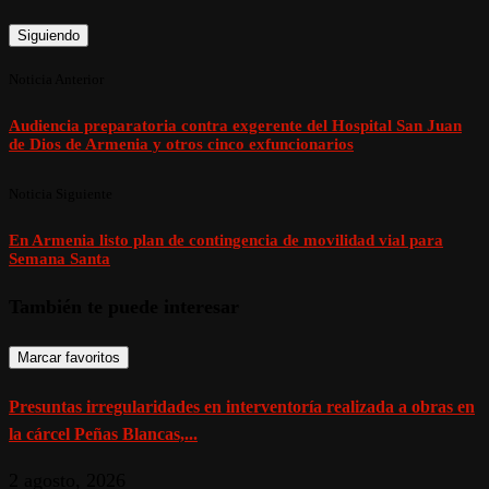
Siguiendo
Noticia Anterior
Audiencia preparatoria contra exgerente del Hospital San Juan
de Dios de Armenia y otros cinco exfuncionarios
Noticia Siguiente
En Armenia listo plan de contingencia de movilidad vial para
Semana Santa
También te puede interesar
Marcar favoritos
Presuntas irregularidades en interventoría realizada a obras en
la cárcel Peñas Blancas,...
2 agosto, 2026