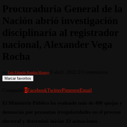
Procuraduría General de la
Nación abrió investigación
disciplinaria al registrador
nacional, Alexander Vega
Rocha
9 abril, 2022
0 Comentarios
Por
Luis Eduardo Rendón Monroy
Marcar favoritos
Compartir
0
Facebook
Twitter
Pinterest
Email
El Ministerio Público ha evaluado más de 400 quejas y
denuncias por presuntas irregularidades en el proceso
electoral y determinó iniciar 33 actuaciones