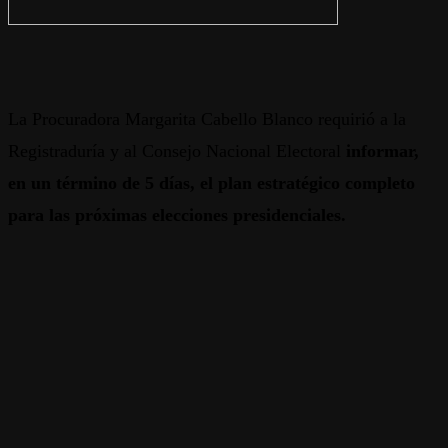
La Procuradora Margarita Cabello Blanco requirió a la
Registraduría y al Consejo Nacional Electoral
informar,
en un término de 5 días, el plan estratégico completo
para las próximas elecciones presidenciales.