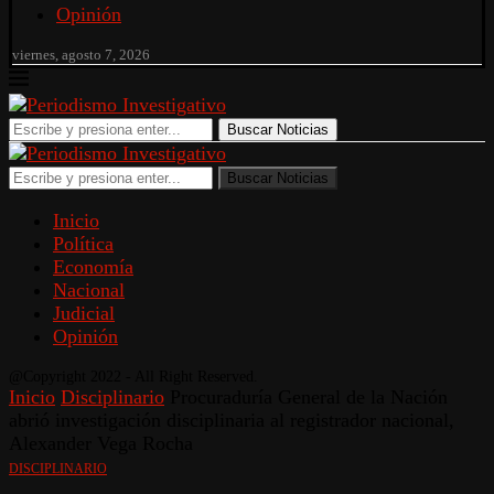
Opinión
viernes, agosto 7, 2026
Buscar Noticias
Buscar Noticias
Inicio
Política
Economía
Nacional
Judicial
Opinión
@Copyright 2022 - All Right Reserved.
Inicio
Disciplinario
Procuraduría General de la Nación
abrió investigación disciplinaria al registrador nacional,
Alexander Vega Rocha
DISCIPLINARIO