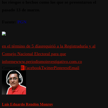
los riesgos o hechos como los que se presentaron el
pasado 13 de marzo.
Fuente:
PGN
en el término de 5 días
requirió a la Registraduría y al
Consejo Nacional Electoral para que
informe
www.periodismoinvestigativo.com.co
Compartir
0
Facebook
Twitter
Pinterest
Email
Luis Eduardo Rendón Monroy