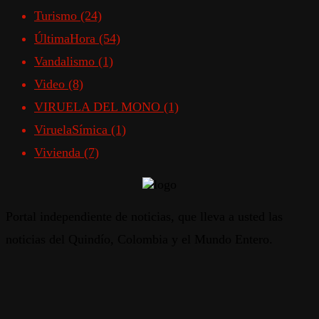
Turismo
(24)
ÚltimaHora
(54)
Vandalismo
(1)
Video
(8)
VIRUELA DEL MONO
(1)
ViruelaSímica
(1)
Vivienda
(7)
Portal independiente de noticias, que lleva a usted las
noticias del Quindío, Colombia y el Mundo Entero.