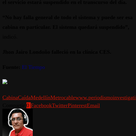
el servicio estará suspendido en el transcurso del día.
“No hay falla general de todo el sistema y puede ser esa
cabina en particular. El sistema quedará suspendido”,
indicó.
Jhon Jairo Londoño falleció en la clínica CES.
Fuente:
El Tiempo
Cabina
Caída
Medellín
Metrocable
www.periodismoinvestigat
Compartir
0
Facebook
Twitter
Pinterest
Email