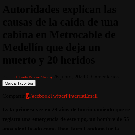
Autoridades explican las
causas de la caída de una
cabina en Metrocable de
Medellín que deja un
muerto y 20 heridos
26 junio, 2024
0 Comentarios
Por
Luis Eduardo Rendón Monroy
Marcar favoritos
Compartir
0
Facebook
Twitter
Pinterest
Email
Es la primera vez en 29 años de funcionamiento que se
registra una emergencia de este tipo, un hombre de 55
años identificado como Jhon Jairo Londoño fue la