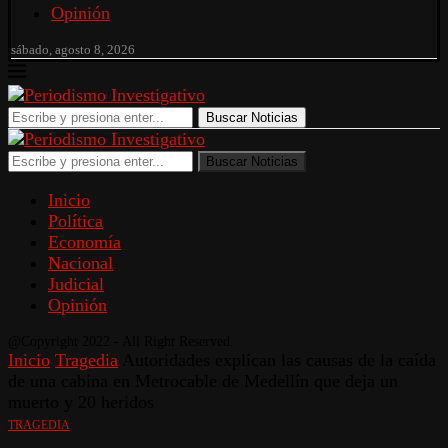
Opinión
sábado, agosto 8, 2026
Buscar Noticias
Buscar Noticias
Inicio
Política
Economía
Nacional
Judicial
Opinión
@Copyright 2022 - All Right Reserved.
Inicio
Tragedia
Autoridades explican las causas de la caída
de una cabina en Metrocable de Medellín que deja un
muerto y 20 heridos
TRAGEDIA