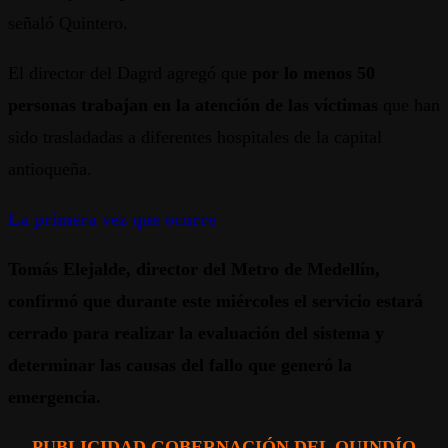
señaló Quintero.
El director del Dagrd agregó que
por lo menos 50
personas trabajan en la atención de las víctimas
que han
sido trasladadas a diferentes hospitales de la capital
antioqueña.
La primera vez que ocurre
Tomás Elejalde, director del Metro de Medellín,
confirmó que
durante este miércoles el servicio estará
cerrado
para realizar la evaluación del sistema y
determinar las causas del fallo que generó la
emergencia.
PUBLICIDAD GOBERNACIÓN DEL QUINDÍO