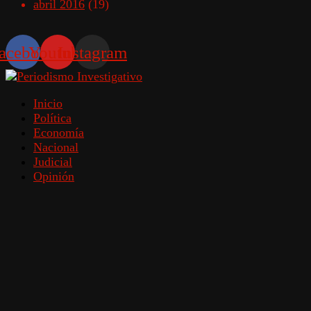
abril 2016
(19)
acebook
Youtube
Instagram
Inicio
Política
Economía
Nacional
Judicial
Opinión