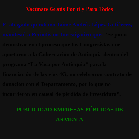
Vacúnate Gratis Por ti y Para Todos
El abogado quindiano Jaime Andrés López Gutiérrez,
manifestó a Periodismo Investigativo que:
“Se pudo
demostrar en el proceso que los Congresistas que
aportaron a la Gobernación de Antioquia dentro del
programa “La Vaca por Antioquia” para la
financiación de las vías 4G, no celebraron contrato de
donación con el Departamento, por lo que no
incurrieron en causal de pérdida de investidura”.
PUBLICIDAD EMPRESAS PÚBLICAS DE
ARMENIA