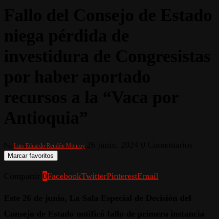
Fallo del Consejo de Estado
niega pérdida de
investidura de Congresistas
por haber aportado
recursos a la “Vaca por
Antioquia”
26 junio, 2024
0 Comentarios
Por
Luis Eduardo Rendón Monroy
Marcar favoritos
Compartir
0
Facebook
Twitter
Pinterest
Email
Este 26 de junio, La Sala Especial de Decisión del
Consejo de Estado notificó fallo de primera instancia