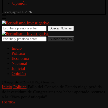
Opinión
jueves, agosto 6, 2026
Buscar Noticias
Buscar Noticias
Inicio
Política
Economía
Nacional
Judicial
Opinión
@Copyright 2022 - All Right Reserved.
Inicio
Política
Fallo del Consejo de Estado niega pérdida
de investidura de Congresistas por haber aportado recursos
a la “Vaca por Antioquia”
POLÍTICA