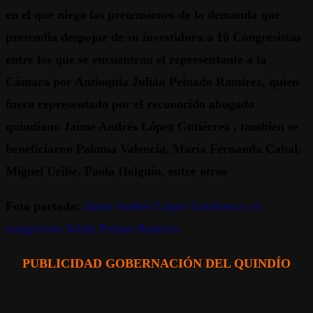
en el que niega las pretensiones de la demanda que
pretendía despojar de su investidura a 10 Congresistas
entre los que se encuentran el representante a la
Cámara por Antioquia Julián Peinado Ramírez, quien
fuera representado por el reconocido abogado
quindiano Jaime Andrés López Gutiérrez , tambien se
beneficiaron Paloma Valencia, María Fernanda Cabal,
Miguel Uribe, Paola Holguín, entre otros
Foto portada:
Jaime Andrés López Gutiérrez y el
congresista Julián Peinao Ramírez
PUBLICIDAD GOBERNACIÓN DEL QUINDÍO