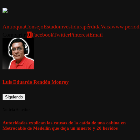
Antioquia
Consejo
Estado
investidura
pérdida
Vaca
www.periodi
Compartir
0
Facebook
Twitter
Pinterest
Email
Luis Eduardo Rendón Monroy
Siguiendo
Noticia Anterior
Autoridades explican las causas de la caída de una cabina en
Metrocable de Medellín que deja un muerto y 20 heridos