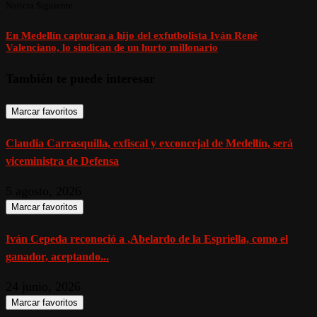
Noticia Siguiente
En Medellín capturan a hijo del exfutbolista Iván René
Valenciano, lo sindican de un hurto millonario
También te puede interesar
Marcar favoritos
Claudia Carrasquilla, exfiscal y exconcejal de Medellín, será
viceministra de Defensa
5 agosto, 2026
Marcar favoritos
Iván Cepeda reconoció a ,Abelardo de la Espriella, como el
ganador, aceptando...
24 junio, 2026
Marcar favoritos