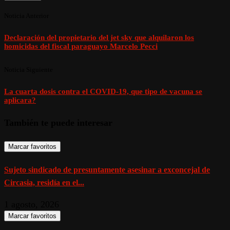
Noticia Anterior
Declaración del propietario del jet sky que alquilaron los
homicidas del fiscal paraguayo Marcelo Pecci
Noticia Siguiente
La cuarta dosis contra el COVID-19, que tipo de vacuna se
aplicara?
También te puede interesar
Marcar favoritos
Sujeto sindicado de presuntamente asesinar a exconcejal de
Circasia, residía en el...
1 agosto, 2026
Marcar favoritos