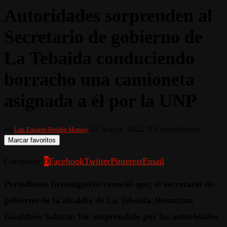
Autoridades sorprenden al
Secretario de gobierno de
La Tebaida conduciendo
borracho una camioneta
asignada a él por la UNP
12 mayo, 2022
0 Comentarios
Por
Luis Eduardo Rendón Monroy
Marcar favoritos
Compartir
0
Facebook
Twitter
Pinterest
Email
Periodismo Investigativo conoció que, el secretario de
gobierno de la alcaldía de La Tebaida Jhonattan
Gualdrón Salazar, fue sorprendido por las autoridades