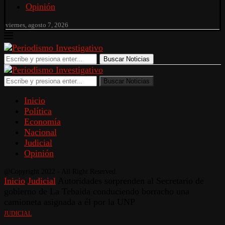
Opinión
viernes, agosto 7, 2026
Buscar Noticias
Buscar Noticias
Inicio
Política
Economía
Nacional
Judicial
Opinión
@Copyright 2022 - All Right Reserved.
Inicio
Judicial
Autoridades sorprenden al Secretario de
gobierno de La Tebaida conduciendo borracho una
camioneta asignada a él por la UNP
JUDICIAL