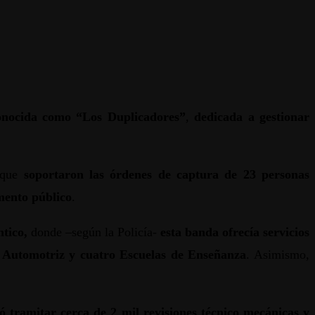
conocida como “Los Duplicadores”
,
dedicada a gestionar
s que
soportaron las órdenes de captura de 23 personas
umento público
.
tico,
donde –según la Policía-
esta banda ofrecía servicios
co Automotriz y cuatro Escuelas de Enseñanza
. Asimismo,
ó tramitar cerca de 2 mil revisiones técnico mecánicas y