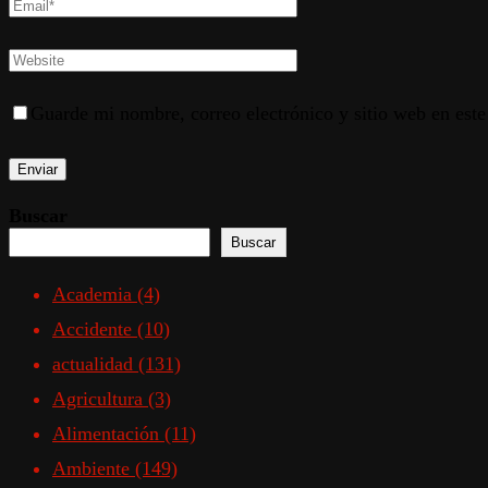
Guarde mi nombre, correo electrónico y sitio web en est
Buscar
Buscar
Academia
(4)
Accidente
(10)
actualidad
(131)
Agricultura
(3)
Alimentación
(11)
Ambiente
(149)