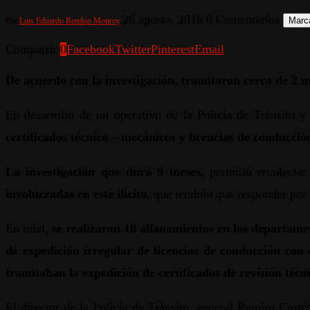
26 agosto, 2016
0 Comentarios
Marca
Por
Luis Eduardo Rendón Monroy
Compartir
0
Facebook
Twitter
Pinterest
Email
De acuerdo con la investigación, tramitaron cerca de 2 mi
En desarrollo de un operativo de la Policía de Tránsito y 
certificados técnico – mecánicos y licencias de conducció
La investigación que duró 9 meses,
permitió recolectar
involucradas en este ilícito,
que tendrán que responder por
En total,
se realizaron 18 allanamientos en los departam
de expedición irregular de licencias de conducción con
tramitaban la expedición de certificados de revisión técn
El director de la Policía de Tránsito, general Ramiro Castr