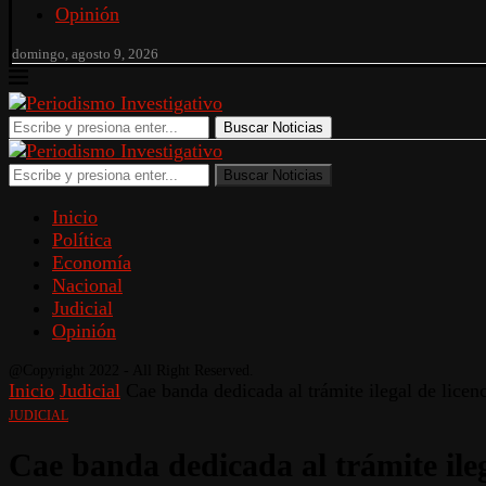
Opinión
domingo, agosto 9, 2026
Buscar Noticias
Buscar Noticias
Inicio
Política
Economía
Nacional
Judicial
Opinión
@Copyright 2022 - All Right Reserved.
Inicio
Judicial
Cae banda dedicada al trámite ilegal de licen
JUDICIAL
Cae banda dedicada al trámite ileg