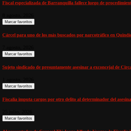
Fiscal especializada de Barranquilla fallece luego de procedimient
8 agosto, 2026
Marcar favoritos
Cárcel para uno de los más buscados por narcotráfico en Quindío,
7 agosto, 2026
Marcar favoritos
Sujeto sindicado de presuntamente asesinar a exconcejal de Circasi
1 agosto, 2026
Marcar favoritos
Fiscalía imputa cargos por otro delito al determinador del asesinat
25 julio, 2026
Marcar favoritos