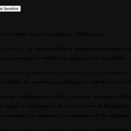
r favoritos
l revisiones técnico mecánicas y 250 licencias.
la Fiscalía, fue
desarticulada la organización criminal 
n para personas y vehículos no aptos para la circulación
.
 suficientes pruebas técnicas, tecnológicas y documentale
 los
delitos de concierto para delinquir y falsedad en doc
entos de Cundinamarca, Meta, Casanare, Antioquia y Atlán
 el apoyo de funcionarios de ocho Centros de Diagnósti
ico mecánica sin importar las condiciones de los vehículos
.
illón señaló que según cálculos preliminares
esta banda logr