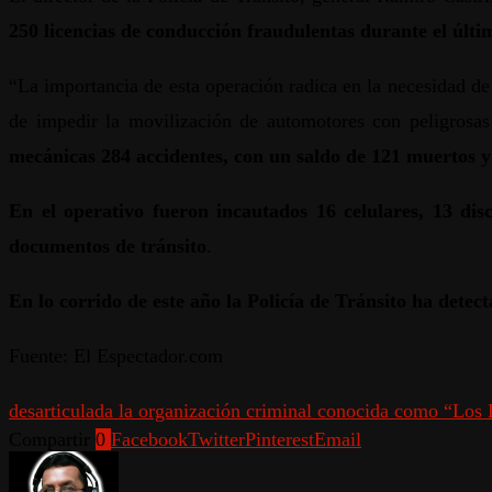
250 licencias de conducción fraudulentas durante el últi
“La importancia de esta operación radica en la necesidad de
de impedir la movilización de automotores con peligrosas d
mecánicas 284 accidentes, con un saldo de 121 muertos y
En el operativo fueron incautados 16 celulares, 13 disc
documentos de tránsito
.
En lo corrido de este año la Policía de Tránsito ha dete
Fuente: El Espectador.com
desarticulada la organización criminal conocida como “Los
Compartir
0
Facebook
Twitter
Pinterest
Email