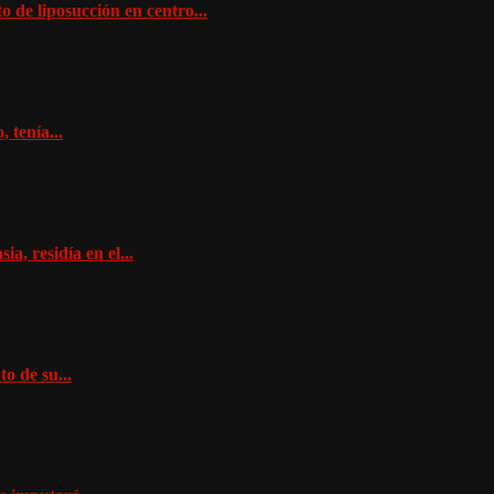
o de liposucción en centro...
 tenía...
a, residía en el...
o de su...