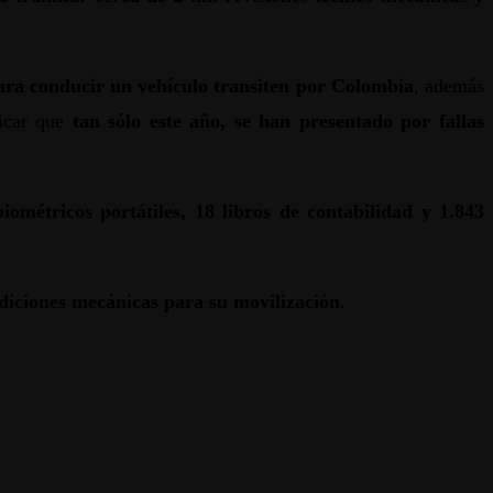
para conducir un vehículo transiten por Colombia
, además
icar que
tan sólo este año, se han presentado por fallas
iométricos portátiles, 18 libros de contabilidad y 1.843
ndiciones mecánicas para su movilización
.