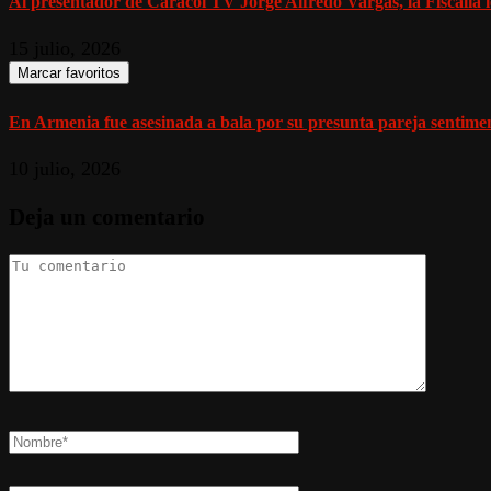
Al presentador de Caracol TV Jorge Alfredo Vargas, la Fiscalía l
15 julio, 2026
Marcar favoritos
En Armenia fue asesinada a bala por su presunta pareja sentiment
10 julio, 2026
Deja un comentario