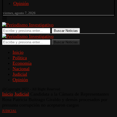
Opinión
viernes, agosto 7, 2026
Buscar Noticias
Buscar Noticias
Inicio
Política
Economía
Nacional
Judicial
Opinión
@Copyright 2022 - All Right Reserved.
Inicio
Judicial
Candidata a la Cámara de Representantes
Rosa Patricia Buitrago Giraldo y demás procesados por
presunta corrupción no aceptaron cargos
JUDICIAL