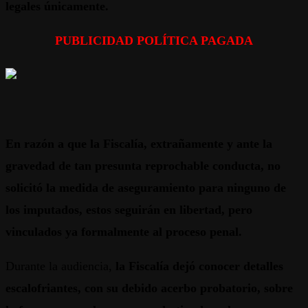
legales únicamente.
PUBLICIDAD POLÍTICA PAGADA
En razón a que la Fiscalía, extrañamente y ante la
gravedad de tan presunta reprochable conducta, no
solicitó la medida de aseguramiento para ninguno de
los imputados, estos seguirán en libertad, pero
vinculados ya formalmente al proceso penal.
Durante la audiencia,
la Fiscalía dejó conocer detalles
escalofriantes, con su debido acerbo probatorio, sobre