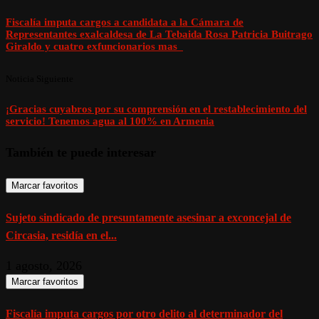
Fiscalía imputa cargos a candidata a la Cámara de
Representantes exalcaldesa de La Tebaida Rosa Patricia Buitrago
Giraldo y cuatro exfuncionarios mas
Noticia Siguiente
¡Gracias cuyabros por su comprensión en el restablecimiento del
servicio! Tenemos agua al 100% en Armenia
También te puede interesar
Marcar favoritos
Sujeto sindicado de presuntamente asesinar a exconcejal de
Circasia, residía en el...
1 agosto, 2026
Marcar favoritos
Fiscalía imputa cargos por otro delito al determinador del