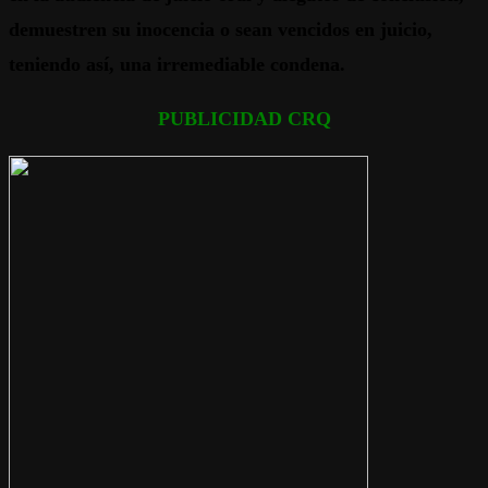
demuestren su inocencia o sean vencidos en juicio,
teniendo así, una irremediable condena.
PUBLICIDAD CRQ