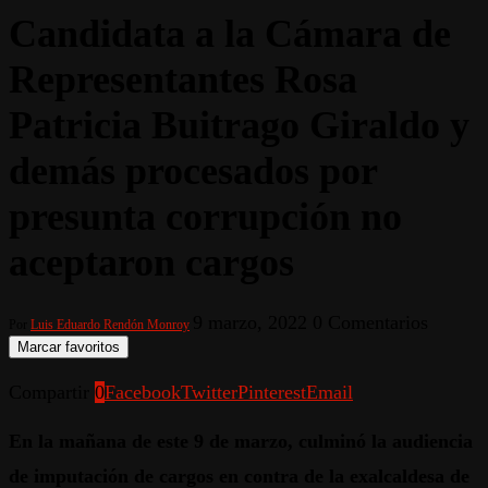
Candidata a la Cámara de
Representantes Rosa
Patricia Buitrago Giraldo y
demás procesados por
presunta corrupción no
aceptaron cargos
9 marzo, 2022
0 Comentarios
Por
Luis Eduardo Rendón Monroy
Marcar favoritos
Compartir
0
Facebook
Twitter
Pinterest
Email
En la mañana de este 9 de marzo, culminó la audiencia
de imputación de cargos en contra de la exalcaldesa de