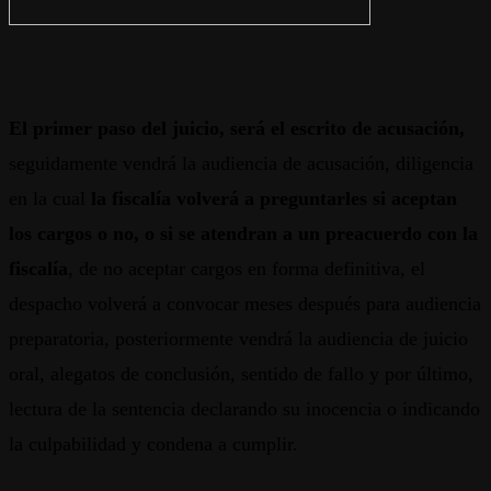
El primer paso del juicio, será el escrito de acusación,
seguidamente vendrá la audiencia de acusación, diligencia
en la cual
la fiscalía volverá a preguntarles si aceptan
los cargos o no, o si se atendran a un preacuerdo con la
fiscalía
, de no aceptar cargos en forma definitiva, el
despacho volverá a convocar meses después para audiencia
preparatoria, posteriormente vendrá la audiencia de juicio
oral, alegatos de conclusión, sentido de fallo y por último,
lectura de la sentencia declarando su inocencia o indicando
la culpabilidad y condena a cumplir.