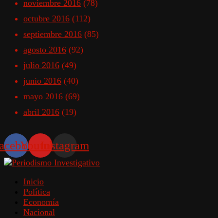
noviembre 2016
(78)
octubre 2016
(112)
septiembre 2016
(85)
agosto 2016
(92)
julio 2016
(49)
junio 2016
(40)
mayo 2016
(69)
abril 2016
(19)
acebook
Youtube
Instagram
Inicio
Política
Economía
Nacional