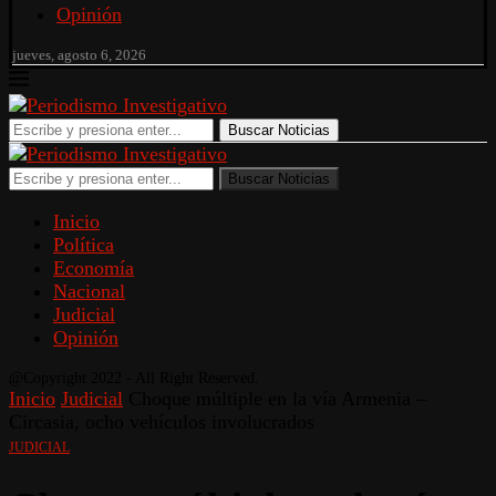
Opinión
jueves, agosto 6, 2026
Buscar Noticias
Buscar Noticias
Inicio
Política
Economía
Nacional
Judicial
Opinión
@Copyright 2022 - All Right Reserved.
Inicio
Judicial
Choque múltiple en la vía Armenia –
Circasia, ocho vehículos involucrados
JUDICIAL