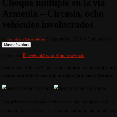
Choque múltiple en la vía
Armenia – Circasia, ocho
vehículos involucrados
3 septiembre, 2016
0 Comentarios
Por
Luis Eduardo Rendón Monroy
Marcar favoritos
Compartir
0
Facebook
Twitter
Pinterest
Email
Hacia las 5:30 AM de este sábado, se presentó un
choque múltiple frente a la antigua Guitarra y Rumba.
Las primeras versiones indican que una volqueta seria el
vehículo que provoco el choque múltiple, en donde se