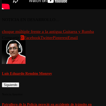
NOTICIA EN DESARROLLO…
choque múltiple frente a la antigua Guitarra y Rumba
Compartir
0
Facebook
Twitter
Pinterest
Email
Luis Eduardo Rendón Monroy
Siguiendo
Noticia Anterior
Patrullero de la Policía pereció en accidente de tránsito en