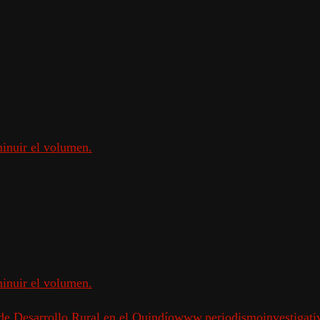
minuir el volumen.
minuir el volumen.
de Desarrollo Rural en el Quindío
www.periodismoinvestigati