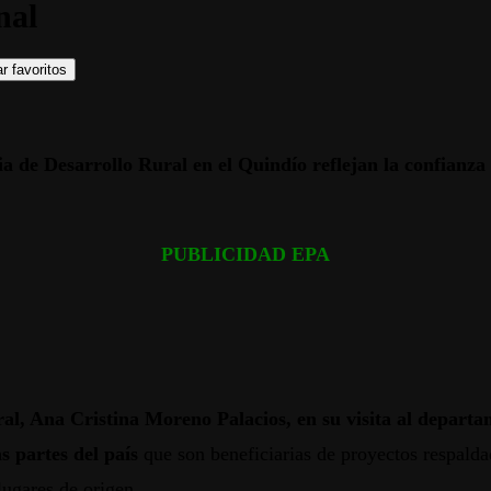
nal
r favoritos
ia de Desarrollo Rural en el Quindío reflejan la confianza
PUBLICIDAD EPA
tral, Ana Cristina Moreno Palacios, en su visita al depart
s partes del país
que son beneficiarias de proyectos respalda
lugares de origen.