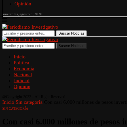
Opinión
miércoles, agosto 5, 2026
Buscar Noticias
Buscar Noticias
Inicio
Política
Economía
Nacional
Judicial
Opinión
@Copyright 2022 - All Right Reserved.
Inicio
Sin categoría
Con casi 6.000 millones de pesos invert
SIN CATEGORÍA
Con casi 6.000 millones de pesos i