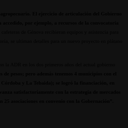
r agropecuario. El ejercicio de articulación del Gobierno
accedido, por ejemplo, a recursos de la convocatoria
 cafeteras de Génova recibieran equipos y asistencia para
ria, se ultiman detalles para un nuevo proyecto en plátano
 con la ADR en los dos primeros años del actual gobierno
es de pesos; pero además tenemos 4 municipios con el
 Córdoba y La Tebaida); se logró la financiación, en
vanza satisfactoriamente con la estrategia de mercados
 en 25 asociaciones en convenio con la Gobernación”.