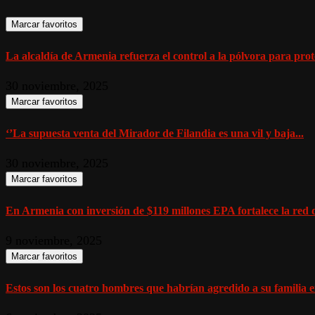
Marcar favoritos
La alcaldía de Armenia refuerza el control a la pólvora para prote
30 noviembre, 2025
Marcar favoritos
‘’La supuesta venta del Mirador de Filandia es una vil y baja...
30 noviembre, 2025
Marcar favoritos
En Armenia con inversión de $119 millones EPA fortalece la red d
9 noviembre, 2025
Marcar favoritos
Estos son los cuatro hombres que habrían agredido a su familia en