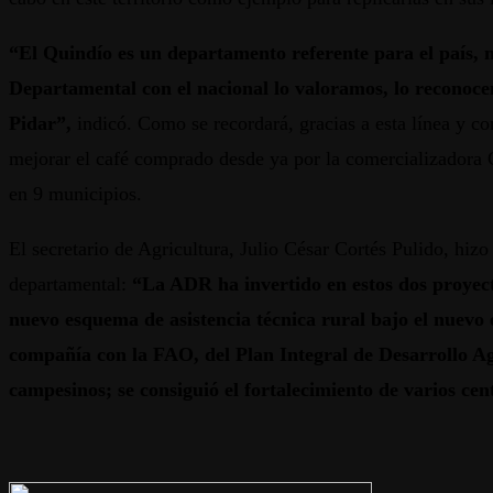
“El Quindío es un departamento referente para el país, no
Departamental con el nacional lo valoramos, lo reconoc
Pidar”,
indicó. Como se recordará, gracias a esta línea y c
mejorar el café comprado desde ya por la comercializadora 
en 9 municipios.
El secretario de Agricultura, Julio César Cortés Pulido, hiz
departamental:
“La ADR ha invertido en estos dos proyecto
nuevo esquema de asistencia técnica rural bajo el nuevo 
compañía con la FAO, del Plan Integral de Desarrollo Ag
campesinos; se consiguió el fortalecimiento de varios ce