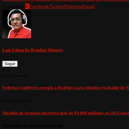
Compartir
0
Facebook
Twitter
Pinterest
Email
Luis Eduardo Rendón Monroy
Seguir
Noticia Anterior
Federico Gutiérrez escogió a Rodrigo Lara Sánchez exalcalde de N
Noticia Siguiente
Alcaldía de Armenia invertirá más de $3.000 millones en 2022 para
También te puede interesar