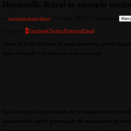
Desarrollo Rural es ejemplo nacio
27 marzo, 2022
0 Comentarios
Marca
Por
Luis Eduardo Rendón Monroy
Compartir
0
Facebook
Twitter
Pinterest
Email
Cerca de 6.000 millones de pesos invertidos por la Agenc
Jairo Jaramillo Cárdenas en el sector rural.
Así lo confirmó la presidenta de la entidad del nivel cen
asociatividad con 41 personas de 16 asociaciones de varia
cabo en este territorio como ejemplo para replicarlas en sus 