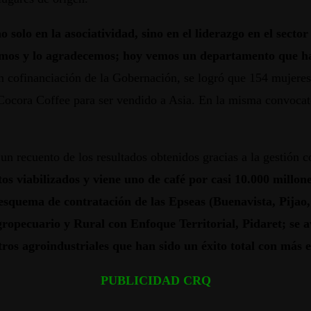
 solo en la asociatividad, sino en el liderazgo en el secto
emos y lo agradecemos; hoy vemos un departamento que ha 
on cofinanciación de la Gobernación, se logró que 154 mujeres
Cocora Coffee para ser vendido a Asia. En la misma convocato
o un recuento de los resultados obtenidos gracias a la gestión
s viabilizados y viene uno de café por casi 10.000 millon
esquema de contratación de las Epseas (Buenavista, Pijao,
ropecuario y Rural con Enfoque Territorial, Pidaret; se a
ntros agroindustriales que han sido un éxito total con más
PUBLICIDAD CRQ