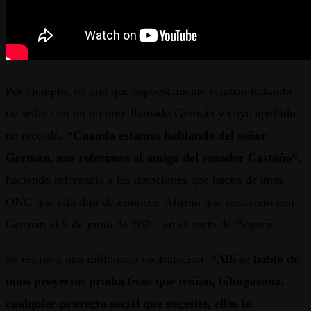
Por ejemplo, de uno que supuestamente estaban tratando
de sellar con un hombre llamado Germán y cuyo apellido
no recordó.
“Cuando estamos hablando del señor
Germán, nos referimos al amigo del senador Castaño”,
haciendo referencia a las menciones que hacen de unas
ONG que ella dijo desconocer. Afirmó que desayunó con
Germán el 9 de junio de 2021, en el norte de Bogotá.
Se refirió a una millonaria contratación:
“Allí se habló de
unos proyectos productivos que tenían, bilingüismo,
cualquier proyecto social que necesite, ellos lo