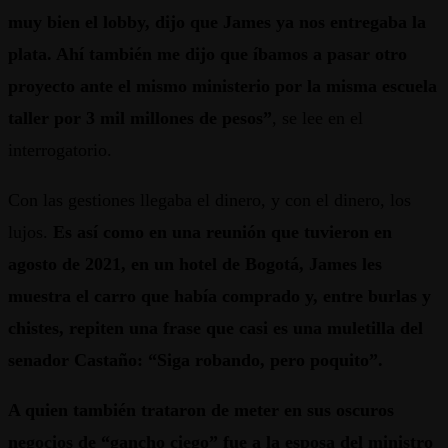
muy bien el lobby, dijo que James ya nos entregaba la
plata. Ahí también me dijo que íbamos a pasar otro
proyecto ante el mismo ministerio por la misma escuela
taller por 3 mil millones de pesos”
, se lee en el
interrogatorio.
Con las gestiones llegaba el dinero, y con el dinero, los
lujos.
Es así como en una reunión que tuvieron en
agosto de 2021, en un hotel de Bogotá, James les
muestra el carro que había comprado y, entre burlas y
chistes, repiten una frase que casi es una muletilla del
senador Castaño: “Siga robando, pero poquito”.
A quien también trataron de meter en sus oscuros
negocios de “gancho ciego” fue a la esposa del ministro