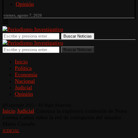
Opinión
viernes, agosto 7, 2026
Buscar Noticias
Buscar Noticias
Inicio
Política
Economía
Nacional
Judicial
Opinión
@Copyright 2022 - All Right Reserved.
Inicio
Judicial
Conozca la explosiva confesión de Nova
Lorena Cañón sobre la red de corrupción del senador
Mario Castaño
JUDICIAL