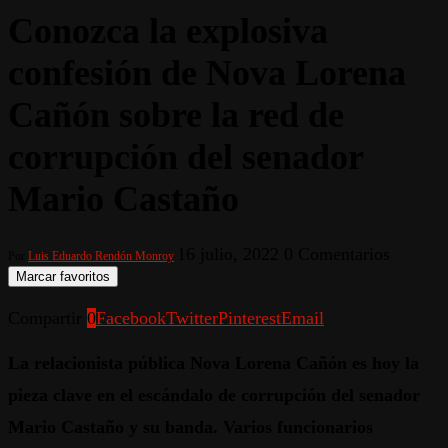
Conozca la explosiva
confesión de Nova Lorena
Cañón sobre la red de
corrupción del senador
Mario Castaño
16 julio, 2022
0 Comentarios
Por
Luis Eduardo Rendón Monroy
Marcar favoritos
Compartir
0
Facebook
Twitter
Pinterest
Email
La relacionista pública Nova Lorena Cañón es hoy la
pieza clave en el escándalo de corrupción del senador
Mario Castaño y su banda. Varios funcionarios