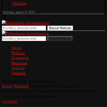
Opinión
domingo, agosto 9, 2026
Buscar Noticias
Buscar Noticias
Inicio
Política
Economía
Nacional
Judicial
Opinión
@Copyright 2022 - All Right Reserved.
Inicio
Nacional
Consejo de Estado suspende
provisionalmente el Contralor departamental de Arauca
Luis Fernando Márquez Álzate
NACIONAL