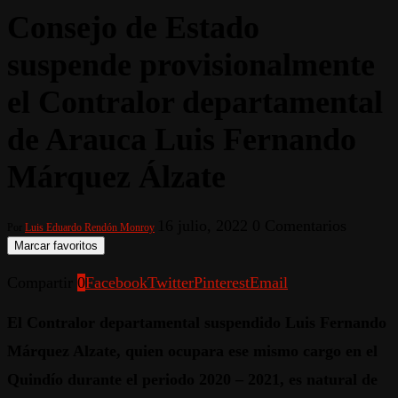
Consejo de Estado
suspende provisionalmente
el Contralor departamental
de Arauca Luis Fernando
Márquez Álzate
16 julio, 2022
0 Comentarios
Por
Luis Eduardo Rendón Monroy
Marcar favoritos
Compartir
0
Facebook
Twitter
Pinterest
Email
El Contralor departamental suspendido Luis Fernando
Márquez Alzate, quien ocupara ese mismo cargo en el
Quindío durante el periodo 2020 – 2021, es natural de