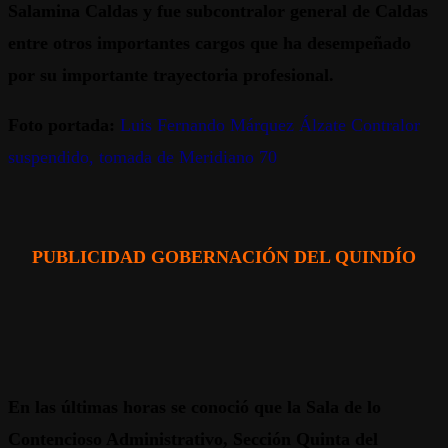
Salamina Caldas y fue subcontralor general de Caldas
entre otros importantes cargos que ha desempeñado
por su importante trayectoria profesional.
Foto portada:
Luis Fernando Márquez Álzate Contralor
suspendido, tomada de Meridiano 70
PUBLICIDAD GOBERNACIÓN DEL QUINDÍO
En las últimas horas se conoció que la Sala de lo
Contencioso Administrativo, Sección Quinta del