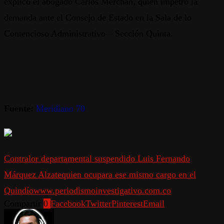
explicó el abogado Carlos Merchán, quien impetró la
demanda ante el Consejo de Estado en la Sala de lo
Contencioso Administrativo – Sección Quinta.
Fuente:
Meridiano 70
Contralor departamental suspendido Luis Fernando
Márquez Alzate
quien ocupara ese mismo cargo en el
Quindío
www.periodismoinvestigativo.com.co
Compartir
0
Facebook
Twitter
Pinterest
Email