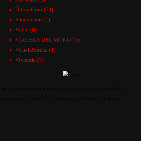
ÚltimaHora
(54)
Vandalismo
(1)
Video
(8)
VIRUELA DEL MONO
(1)
ViruelaSímica
(1)
Vivienda
(7)
Portal independiente de noticias, que lleva a usted las
noticias del Quindío, Colombia y el Mundo Entero.