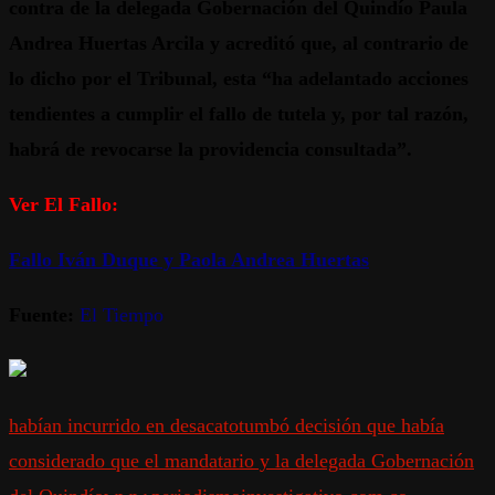
contra de la delegada Gobernación del Quindío Paula
Andrea Huertas Arcila y acreditó que, al contrario de
lo dicho por el Tribunal, esta “ha adelantado acciones
tendientes a cumplir el fallo de tutela y, por tal razón,
habrá de revocarse la providencia consultada”.
Ver El Fallo:
Fallo Iván Duque y Paola Andrea Huertas
Fuente:
El Tiempo
habían incurrido en desacato
tumbó decisión que había
considerado que el mandatario y la delegada Gobernación