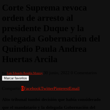
Corte Suprema revoca
orden de arresto al
presidente Duque y la
delegada Gobernación del
Quindío Paula Andrea
Huertas Arcila
30 junio, 2022
0 Comentarios
Por
Luis Eduardo Rendón Monroy
Marcar favoritos
Compartir
0
Facebook
Twitter
Pinterest
Email
Alto tribunal tumbó decisión que había considerado
que el mandatario y la delegada Gobernación del