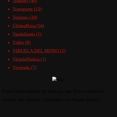
Transito
(40)
Transporte
(13)
Turismo
(24)
ÚltimaHora
(54)
Vandalismo
(1)
Video
(8)
VIRUELA DEL MONO
(1)
ViruelaSímica
(1)
Vivienda
(7)
Portal independiente de noticias, que lleva a usted las
noticias del Quindío, Colombia y el Mundo Entero.