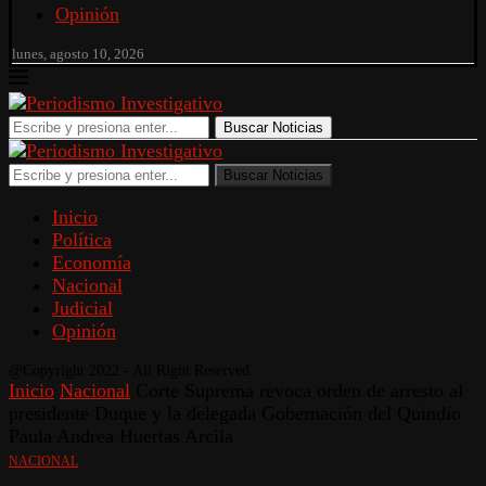
Opinión
lunes, agosto 10, 2026
Buscar Noticias
Buscar Noticias
Inicio
Política
Economía
Nacional
Judicial
Opinión
@Copyright 2022 - All Right Reserved.
Inicio
Nacional
Corte Suprema revoca orden de arresto al
presidente Duque y la delegada Gobernación del Quindío
Paula Andrea Huertas Arcila
NACIONAL