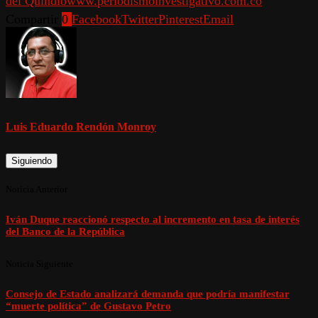
del Quindío
www.periodismoinvestigativo.com.co
Compartir
0
Facebook
Twitter
Pinterest
Email
Luis Eduardo Rendón Monroy
Siguiendo
Noticia Anterior
Iván Duque reaccionó respecto al incremento en tasa de interés
del Banco de la República
Noticia Siguiente
Consejo de Estado analizará demanda que podría manifestar
“muerte política” de Gustavo Petro