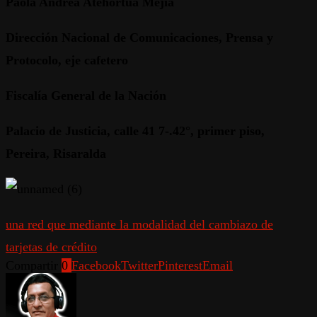
Paola Andrea Atehortúa Mejía
Dirección Nacional de Comunicaciones, Prensa y
Protocolo, eje cafetero
Fiscalía General de la Nación
Palacio de Justicia, calle 41 7-.42°, primer piso,
Pereira, Risaralda
una red que mediante la modalidad del cambiazo de
tarjetas de crédito
Compartir
0
Facebook
Twitter
Pinterest
Email