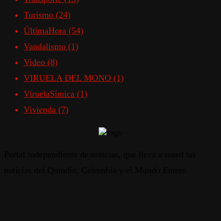
Turismo
(24)
ÚltimaHora
(54)
Vandalismo
(1)
Video
(8)
VIRUELA DEL MONO
(1)
ViruelaSímica
(1)
Vivienda
(7)
Portal independiente de noticias, que lleva a usted las
noticias del Quindío, Colombia y el Mundo Entero.