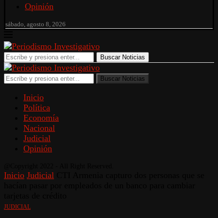
Opinión
sábado, agosto 8, 2026
Buscar Noticias
Buscar Noticias
Inicio
Política
Economía
Nacional
Judicial
Opinión
@Copyright 2022 - All Right Reserved.
Inicio
Judicial
CTI Armenia capturo dos personas que se
hacían pasar por empleados de un banco para cambiar
tarjetas de crédito
JUDICIAL