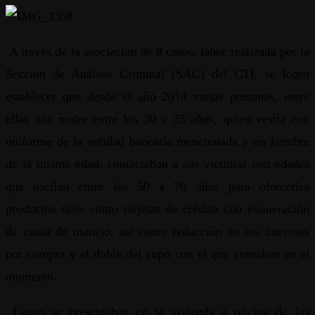
A través de la asociación de 8 casos, labor realizada por la
Sección de Análisis Criminal (SAC) del CTI, se logró
establecer que desde el año 2014 varias personas, entre
ellas una mujer entre los 30 y 35 años, quien vestía con
uniforme de la entidad bancaria mencionada y un hombre
de la misma edad, contactaban a sus víctimas con edades
que oscilan entre los 50 a 70 años para ofrecerles
productos tales como tarjetas de crédito con exoneración
de cuota de manejo, así como reducción en los intereses
por compra y el doble del cupo con el que contaban en el
momento.
Luego se presentaban en la vivienda u oficina de los