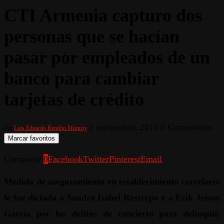
CTI Armenia capturo dos
personas que se hacían
pasar por empleados de un
banco para cambiar
tarjetas de crédito
2 septiembre, 2016
0 Comentarios
Por
Luis Eduardo Rendón Monroy
Marcar favoritos
Compartir
0
Facebook
Twitter
Pinterest
Email
Medida de aseguramiento en establecimiento carcelario
le fue dictada a Sandra Isabel Restrepo y a Erik Jeison
García por los delitos de concierto para delinquir,