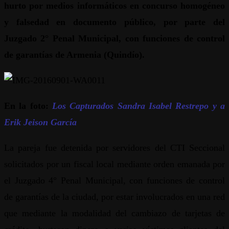
hurto por medios informáticos en concurso homogéneo
y falsedad en documento público, por parte del
Juzgado 2° Penal Municipal, con funciones de control
de garantías de Armenia (Quindío).
En la foto:
Los Capturados Sandra Isabel Restrepo y a
Erik Jeison García
La pareja fue detenida por servidores del CTI Seccional
solicitados por un fiscal local mediante orden emanada por
el Juzgado 4° Penal Municipal, con funciones de control
de garantías de la ciudad, por estar involucrados en una red
que mediante la modalidad del cambiazo de tarjetas de