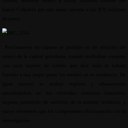
crédito, hurtaron dinero a varias víctimas clientes del
banco Colpatria por una suma cercana a los $70 millones
de pesos.
Precisamente su captura se produjo en un almacén del
centro de la capital quindiana, cuando realizaban compras
con unas tarjetas de crédito que días atrás le habían
hurtado a una mujer quien los atendió en su residencia. De
igual manera se realizó registro y allanamiento
encontrándole en sus viviendas extractos bancarios,
tarjetas, portafolio de servicios de la entidad crediticia, y
varios elementos que los comprometen directamente con la
investigación.