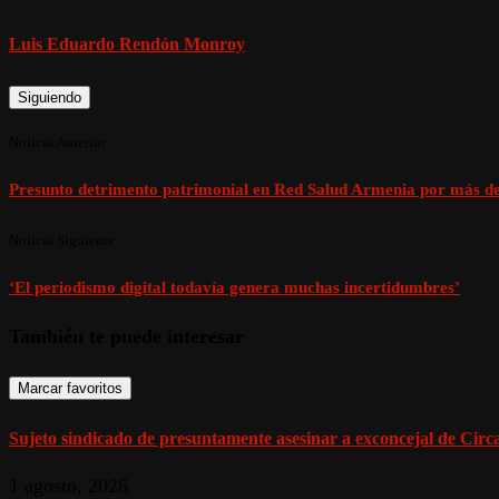
Luis Eduardo Rendón Monroy
Siguiendo
Noticia Anterior
Presunto detrimento patrimonial en Red Salud Armenia por más de
Noticia Siguiente
‘El periodismo digital todavía genera muchas incertidumbres’
También te puede interesar
Marcar favoritos
Sujeto sindicado de presuntamente asesinar a exconcejal de Circasi
1 agosto, 2026