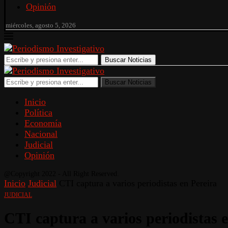
Opinión
miércoles, agosto 5, 2026
Buscar Noticias
Buscar Noticias
Inicio
Política
Economía
Nacional
Judicial
Opinión
@Copyright 2022 - All Right Reserved.
Inicio
Judicial
CTI captura a varios periodistas en Pereira
JUDICIAL
CTI captura a varios periodistas 