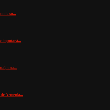
o de su...
e imputará...
al, una...
 de Armenia...