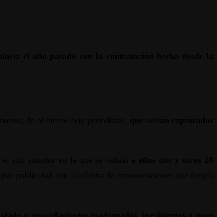
aloría el año pasado con la contratación hecha desde la
meros, de al menos seis periodistas,
que serían capturados
a el año anterior en la que se señaló
a ellos dos y otros 18
 por publicidad con la oficina de comunicaciones que dirigía
l Estado y procedimientos inadecuados, inexistentes o poco