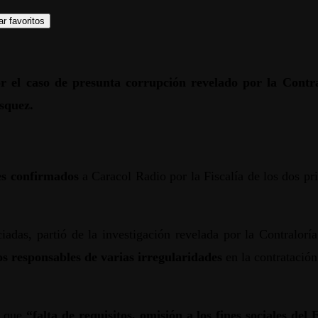
r favoritos
r el caso de presunta corrupción revelado por la Contr
squez.
es confirmados
a Caracol Radio por la Fiscalía de los dos pri
adas, partió de la investigación revelada por la Contralorí
s responsables de varias irregularidades
en la contratación
l que
“falta de requisitos, omisión a los fines sociales de