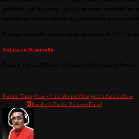
prácticos son las causas que dejan como resultado un us
Alcaldía de Pereira durante la ejecución de su plan de D
Los operativos de captura están en desarrollo
y la Fiscalí
Noticia en Desarrollo…
Fuente: Caracol Radio – Claudia Ardila Cedeño Pereira
Fermín Torreglosa y Luis Miguel Orrego son los nombres
Compartir
0
Facebook
Twitter
Pinterest
Email