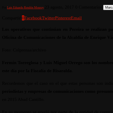
23 agosto, 2017
0 Comentarios
Marca
Por
Luis Eduardo Rendón Monroy
Compartir
0
Facebook
Twitter
Pinterest
Email
Los operativos que continúan en Pereira se realizan po
Oficina de Comunicaciones de la Alcaldía de Enrique Vá
Foto: Colprensa/archivo
Fermín Torreglosa y Luis Miguel Orrego son los nombr
este día por la Fiscalía de Risaralda
.
Recordemos que el caso en el que estas personas son indici
periodistas y empresas de comunicaciones como presunto
en 2015 Abad Cantillo.
En su momento se reveló por parte de la entidad de contro