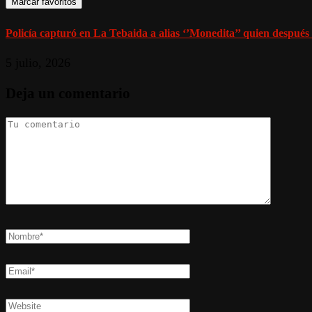
Marcar favoritos
Policía capturó en La Tebaida a alias ‘’Monedita’’ quien después 
5 julio, 2026
Deja un comentario