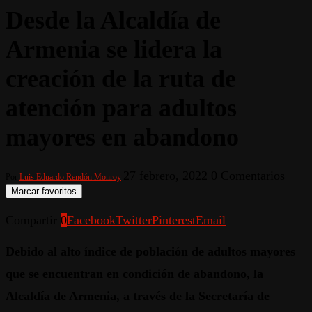
Desde la Alcaldía de
Armenia se lidera la
creación de la ruta de
atención para adultos
mayores en abandono
27 febrero, 2022
0 Comentarios
Por
Luis Eduardo Rendón Monroy
Marcar favoritos
Compartir
0
Facebook
Twitter
Pinterest
Email
Debido al alto índice de población de adultos mayores
que se encuentran en condición de abandono, la
Alcaldía de Armenia, a través de la Secretaría de