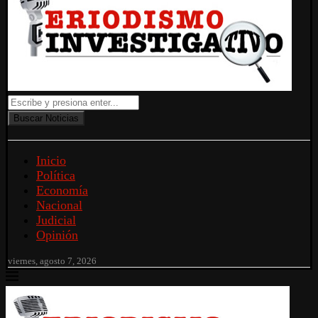
Buscar Noticias
Inicio
Política
Economía
Nacional
Judicial
Opinión
viernes, agosto 7, 2026