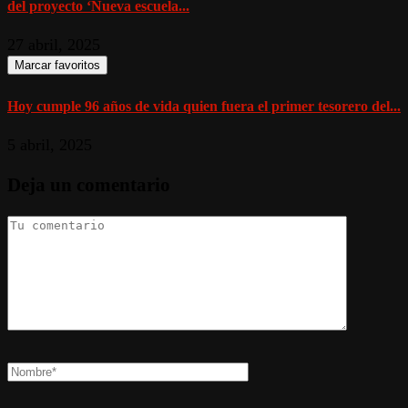
del proyecto ‘Nueva escuela...
27 abril, 2025
Marcar favoritos
Hoy cumple 96 años de vida quien fuera el primer tesorero del...
5 abril, 2025
Deja un comentario