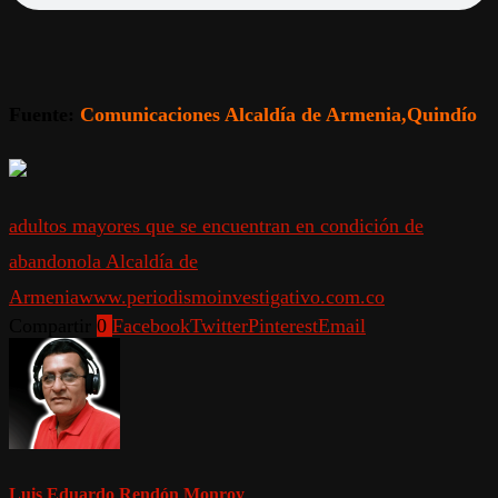
Fuente:
Comunicaciones Alcaldía de Armenia,Quindío
adultos mayores que se encuentran en condición de
abandono
la Alcaldía de
Armenia
www.periodismoinvestigativo.com.co
Compartir
0
Facebook
Twitter
Pinterest
Email
Luis Eduardo Rendón Monroy