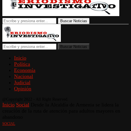
Buscar Noticias
Buscar Noticias
Inicio
Política
Economía
Nacional
Judicial
Opinión
@Copyright 2022 - All Right Reserved.
Inicio
Social
Desde la Alcaldía de Armenia se lidera la
creación de la ruta de atención para adultos mayores en
abandono
SOCIAL