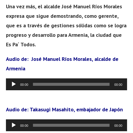
Una vez más, el alcalde José Manuel Ríos Morales
expresa que sigue demostrando, como gerente,
que es a través de gestiones sólidas como se logra
progreso y desarrollo para Armenia, la ciudad que
Es Pa´ Todos.
Audio de: José Manuel Ríos Morales, alcalde de
Armenia
Reproductor
00:00
00:00
de
audio
Audio de: Takasugi Masahito, embajador de Japón
Reproductor
00:00
00:00