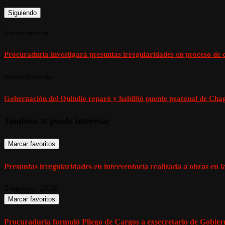
Siguiendo
Noticia Anterior
Procuraduría investigará presuntas irregularidades en proceso de 
Noticia Siguiente
Gobernación del Quindío reparó y habilitó puente peatonal de Cha
También te puede interesar
Marcar favoritos
Presuntas irregularidades en interventoría realizada a obras en la
2 agosto, 2026
Marcar favoritos
Procuraduría formuló Pliego de Cargos a exsecretario de Gobiern