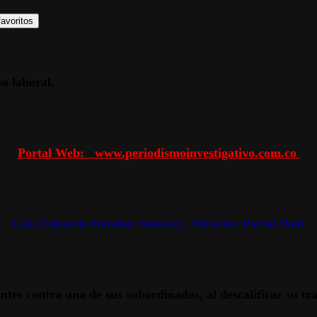
avoritos
so laboral.
Portal Web: www.periodismoinvestigativo.com.co
Luis Eduardo Rendón Monroy , Director Portal Web
jantes contra una de sus subordinadas, al descalificar su t