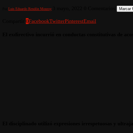
3 mayo, 2022
0 Comentarios
Marcar f
Por
Luis Eduardo Rendón Monroy
Compartir
0
Facebook
Twitter
Pinterest
Email
El exdirectivo incurrió en conductas constitutivas de aco
El disciplinado utilizó expresiones irrespetuosas y ultra