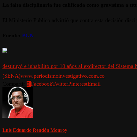
La falta disciplinaria fue calificada como gravísima a tít
El Ministerio Público advirtió que contra esta decisión disci
Fuente:
PGN
destituyó e inhabilitó por 10 años al exdirector del Sistem
(SENA)
www.periodismoinvestigativo.com.co
Compartir
0
Facebook
Twitter
Pinterest
Email
Luis Eduardo Rendón Monroy