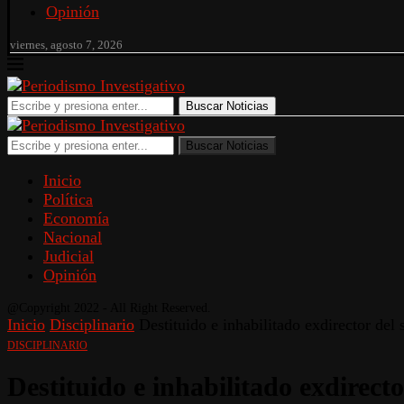
Opinión
viernes, agosto 7, 2026
Buscar Noticias
Buscar Noticias
Inicio
Política
Economía
Nacional
Judicial
Opinión
@Copyright 2022 - All Right Reserved.
Inicio
Disciplinario
Destituido e inhabilitado exdirector del
DISCIPLINARIO
Destituido e inhabilitado exdirect