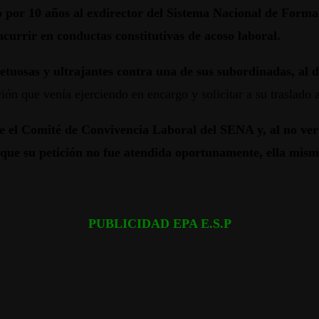
tó por 10 años al exdirector del Sistema Nacional de Forma
urrir en conductas constitutivas de acoso laboral.
spetuosas y ultrajantes contra una de sus subordinadas, al 
ción que venía ejerciendo en encargo y solicitar a su traslado 
el Comité de Convivencia Laboral del SENA y, al no ver lo
 que su petición no fue atendida oportunamente, ella mism
PUBLICIDAD EPA E.S.P