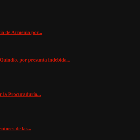
ía de Armenia por...
Quindío, por presunta indebida...
r la Procuraduría...
tores de las...