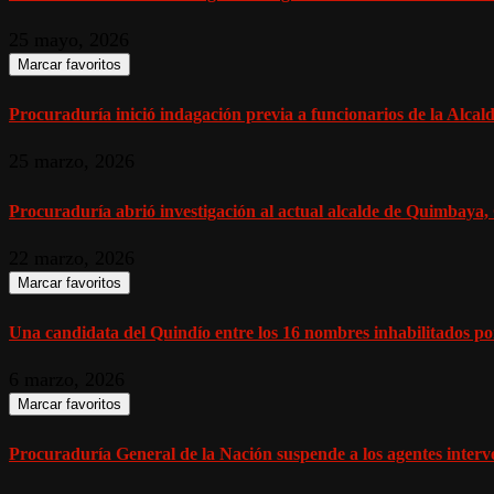
25 mayo, 2026
Marcar favoritos
Procuraduría inició indagación previa a funcionarios de la Alcald
25 marzo, 2026
Procuraduría abrió investigación al actual alcalde de Quimbaya, 
22 marzo, 2026
Marcar favoritos
Una candidata del Quindío entre los 16 nombres inhabilitados po
6 marzo, 2026
Marcar favoritos
Procuraduría General de la Nación suspende a los agentes interven