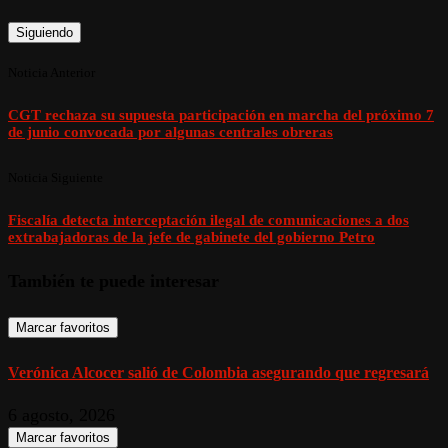
Siguiendo
Noticia Anterior
CGT rechaza su supuesta participación en marcha del próximo 7
de junio convocada por algunas centrales obreras
Noticia Siguiente
Fiscalía detecta interceptación ilegal de comunicaciones a dos
extrabajadoras de la jefe de gabinete del gobierno Petro
También te puede interesar
Marcar favoritos
Verónica Alcocer salió de Colombia asegurando que regresará
6 agosto, 2026
Marcar favoritos