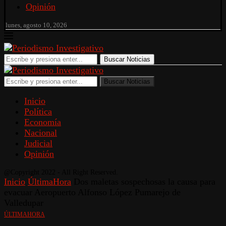
Opinión
lunes, agosto 10, 2026
Buscar Noticias
Buscar Noticias
Inicio
Política
Economía
Nacional
Judicial
Opinión
@Copyright 2022 - All Right Reserved.
Inicio
ÚltimaHora
Dos maletas sospechosas la causa para
evacuar Aeropuerto Alfonso López Pumarejo de
Valledupar
ÚLTIMAHORA