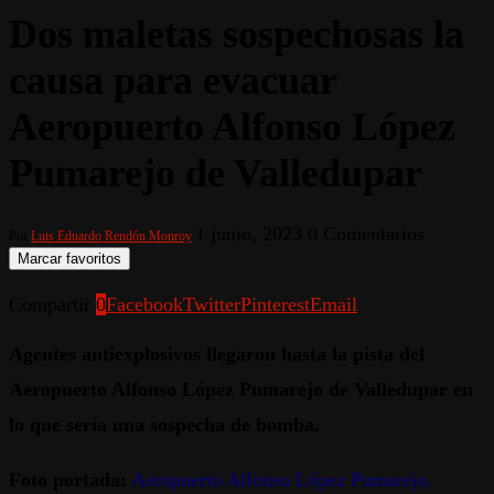
Dos maletas sospechosas la
causa para evacuar
Aeropuerto Alfonso López
Pumarejo de Valledupar
1 junio, 2023
0 Comentarios
Por
Luis Eduardo Rendón Monroy
Marcar favoritos
Compartir
0
Facebook
Twitter
Pinterest
Email
Agentes antiexplosivos llegaron hasta la pista del
Aeropuerto Alfonso López Pumarejo de Valledupar en
lo que sería una sospecha de bomba.
Foto portada:
Aeropuerto Alfonso López Pumarejo,