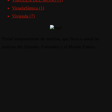
VIRUELA DEL MONO
(1)
ViruelaSímica
(1)
Vivienda
(7)
Portal independiente de noticias, que lleva a usted las
noticias del Quindío, Colombia y el Mundo Entero.