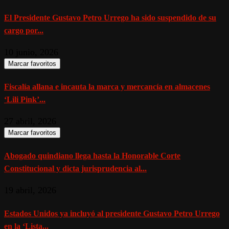
El Presidente Gustavo Petro Urrego ha sido suspendido de su
cargo por...
10 junio, 2026
Marcar favoritos
Fiscalía allana e incauta la marca y mercancía en almacenes
‘Lili Pink’...
27 abril, 2026
Marcar favoritos
Abogado quindiano llega hasta la Honorable Corte
Constitucional y dicta jurisprudencia al...
19 abril, 2026
Estados Unidos ya incluyó al presidente Gustavo Petro Urrego
en la ‘Lista...