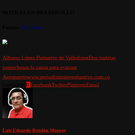
NOTICIA EN DESARROLLO
Fuente:
Blu Radio
Alfonso López Pumarejo de Valledupar
Dos maletas
sospechosas la causa para evacuar
Aeropuerto
www.periodismoinvestigativo.com.co
Compartir
0
Facebook
Twitter
Pinterest
Email
Luis Eduardo Rendón Monroy