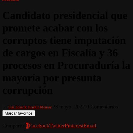
Candidato presidencial que
promete acabar con los
corruptos tiene imputación
de cargos en Fiscalía y 36
procesos en Procuraduría la
mayoría por presunta
corrupción
23 mayo, 2022
0 Comentarios
Por
Luis Eduardo Rendón Monroy
Marcar favoritos
Compartir
0
Facebook
Twitter
Pinterest
Email