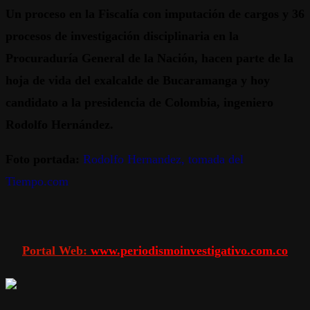
Un proceso en la Fiscalía con imputación de cargos y 36
procesos de investigación disciplinaria en la
Procuraduría General de la Nación, hacen parte de la
hoja de vida del exalcalde de Bucaramanga y hoy
candidato a la presidencia de Colombia, ingeniero
Rodolfo Hernández.
Foto portada:
Rodolfo Hernandez, tomada del
Tiempo.com
Portal Web:
www.periodismoinvestigativo.com.co