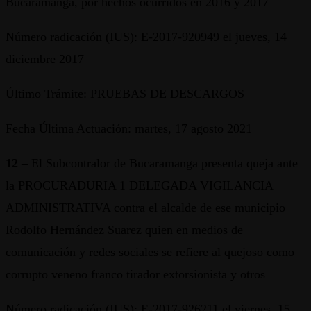
Bucaramanga, por hechos ocurridos en 2016 y 2017
Número radicación (IUS): E-2017-920949 el jueves, 14
diciembre 2017
Último Trámite: PRUEBAS DE DESCARGOS
Fecha Última Actuación: martes, 17 agosto 2021
12 –
El Subcontralor de Bucaramanga presenta queja ante
la PROCURADURIA 1 DELEGADA VIGILANCIA
ADMINISTRATIVA contra el alcalde de ese municipio
Rodolfo Hernández Suarez quien en medios de
comunicación y redes sociales se refiere al quejoso como
corrupto veneno franco tirador extorsionista y otros
Número radicación (IUS): E-2017-926211 el viernes, 15