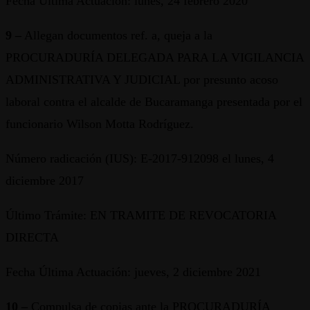
Fecha Última Actuación: lunes, 24 febrero 2020
9 –
Allegan documentos ref. a, queja a la
PROCURADURÍA DELEGADA PARA LA VIGILANCIA
ADMINISTRATIVA Y JUDICIAL por presunto acoso
laboral contra el alcalde de Bucaramanga presentada por el
funcionario Wilson Motta Rodríguez.
Número radicación (IUS): E-2017-912098 el lunes, 4
diciembre 2017
Último Trámite: EN TRAMITE DE REVOCATORIA
DIRECTA
Fecha Última Actuación: jueves, 2 diciembre 2021
10 –
Compulsa de copias ante la PROCURADURÍA