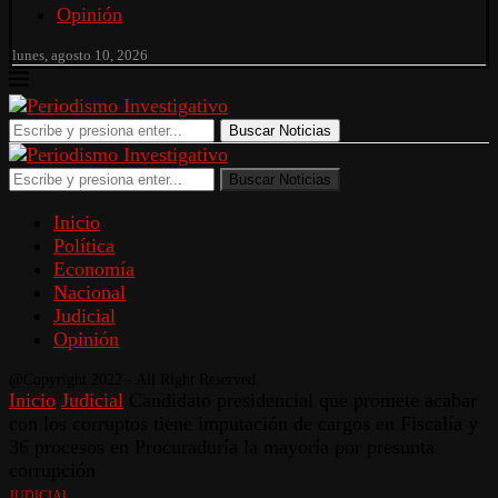
Opinión
lunes, agosto 10, 2026
Buscar Noticias
Buscar Noticias
Inicio
Política
Economía
Nacional
Judicial
Opinión
@Copyright 2022 - All Right Reserved.
Inicio
Judicial
Candidato presidencial que promete acabar
con los corruptos tiene imputación de cargos en Fiscalía y
36 procesos en Procuraduría la mayoría por presunta
corrupción
JUDICIAL