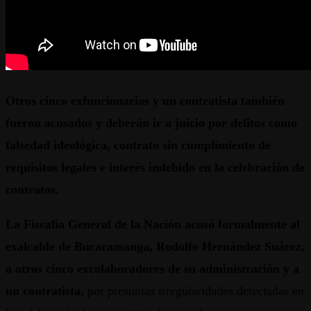
Otros cinco exfuncionarios y un contratista también
fueron acusados y deberán ir a juicio por delitos como
falsedad ideológica, contrato sin cumplimiento de
requisitos legales e interés indebido en la celebración de
contratos.
La Fiscalía General de la Nación acusó formalmente al
exalcalde de Bucaramanga, Rodolfo Hernández Suárez,
a otros cinco excolaboradores de su administración y a
un contratista,
por presuntas irregularidades detectadas en