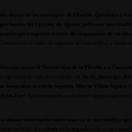
cibles tierras de los municipios de Filandia, Quimbaya y L
egún fuentes del Ejército, de algunos poderosos narcotraf
neración
para negociar el envío de cargamentos de cocaína
e Cafetero son el centro de negocios del narcotráfico y donde 
irección contra el Narcotráfico de la Fiscalía y a Contrai
na operación de esas dos entidades
en Alcalá, municipio del 
ue integraban la red de Segundo Alberto Villota Segura, el
de las Farc
. La investigación en su contra apunta a que tenía
 a obtener información sobre una red de narcotráfico que 
 norte del Valle.
La cabeza de la organización es un conoci