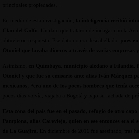
principales propiedades.
En medio de esta investigación,
la inteligencia recibió inf
Clan del Golfo
. Un dato que trataron de indagar con la Aer
obtuvieron respuesta. Ese dato no era descabellado,
pues en 
Otoniel que lavaba dineros a través de varias empresas y
Asimismo,
en Quimbaya, municipio aledaño a Filandia, 
Otoniel y que fue su emisario ante alias Iván Márquez pa
mexicanos, “era uno de los pocos hombres que tenía acce
pocos días volvía, viajaba a Bogotá y bajo su fachada de prós
Esta zona del país fue en el pasado, refugio de otro capo
Pamplona, alias Carevieja, quien en ese entonces era el
de La Guajira
. En diciembre de 2016 fue asesinado, tras h