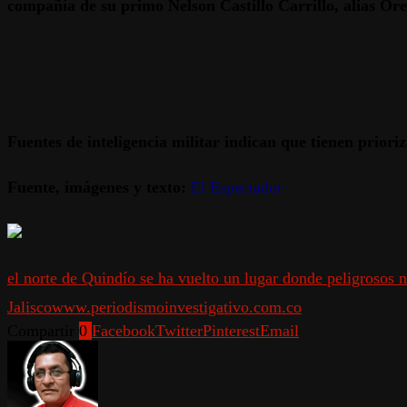
compañía de su primo Nelson Castillo Carrillo, alias Ore
Fuentes de inteligencia militar indican que tienen priori
Fuente, imágenes y texto:
El Espectador
el norte de Quindío se ha vuelto un lugar donde peligrosos n
Jalisco
www.periodismoinvestigativo.com.co
Compartir
0
Facebook
Twitter
Pinterest
Email