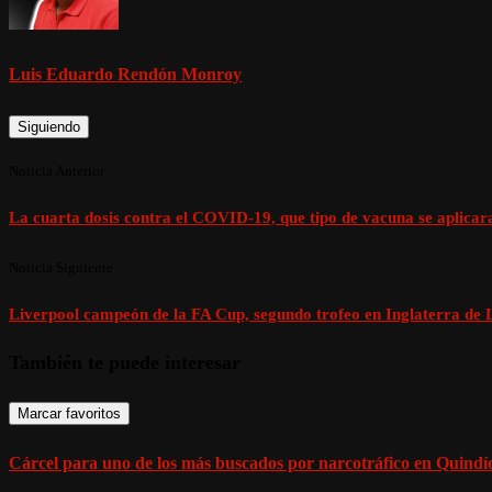
Luis Eduardo Rendón Monroy
Siguiendo
Noticia Anterior
La cuarta dosis contra el COVID-19, que tipo de vacuna se aplicar
Noticia Siguiente
Liverpool campeón de la FA Cup, segundo trofeo en Inglaterra de 
También te puede interesar
Marcar favoritos
Cárcel para uno de los más buscados por narcotráfico en Quindío,