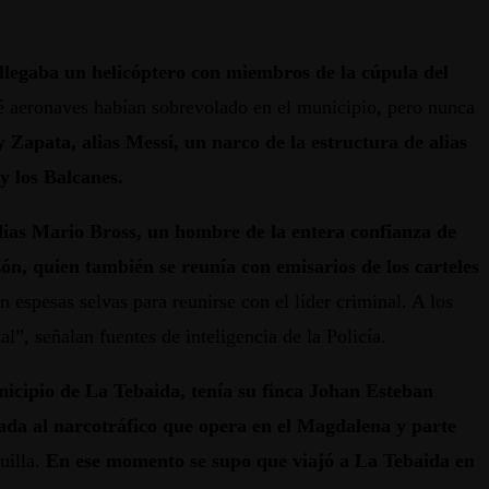
a llegaba un helicóptero con miembros de la cúpula del
ué aeronaves habían sobrevolado en el municipio, pero nunca
Zapata, alias Messi, un narco de la estructura de alias
y los Balcanes.
ias Mario Bross, un hombre de la entera confianza de
ón, quien también se reunía con emisarios de los carteles
 espesas selvas para reunirse con el líder criminal. A los
l”, señalan fuentes de inteligencia de la Policía.
unicipio de La Tebaida, tenía su finca Johan Esteban
ada al narcotráfico que opera en el Magdalena y parte
uilla.
En ese momento se supo que viajó a La Tebaida en