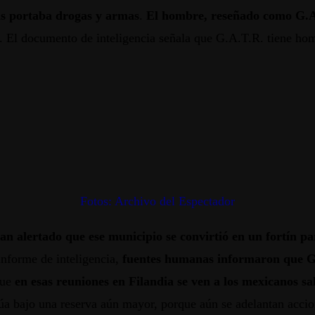
as portaba drogas y armas
.
El hombre, reseñado como G.A.
. El documento de inteligencia señala que G.A.T.R. tiene ho
Fotos: Archivo del Espectador
n alertado que ese municipio se convirtió en un fortín par
 informe de inteligencia,
fuentes humanas informaron que G.
que
en esas reuniones en Filandia se ven a los mexicanos sa
núa bajo una reserva aún mayor, porque aún se adelantan accio