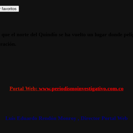
 favoritos
ro que el norte del Quindío se ha vuelto un lugar donde pel
eración.
Portal Web:
www.periodismoinvestigativo.com.co
Luis Eduardo Rendón Monroy , Director Portal Web