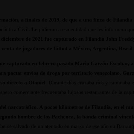
ormación, a finales de 2019, de que a una finca de Filandi
onáutica Civil. Le pidieron a esa entidad que les informara q
diciembre de 2021 fue capturado en Filandia John Freddy 
 venta de jugadores de fútbol a México, Argentina, Brasil 
fue capturado en febrero pasado Mario Garzón Escobar, al
ra pactar envíos de droga por territorio venezolano. Garz
so directo a Otoniel
. Durante días cruzaba ríos y caminaba en
pero comerciante frecuentaba lujosos restaurantes de la capita
 del narcotráfico. A pocos kilómetros de Filandia, en el m
 segundo hombre de los Pachenca, la banda criminal vincul
aberse salvado de un atentado en marzo de ese año en Barranq