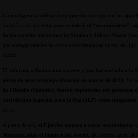
La inteligencia militar tiene puestos sus ojos en las apa
identificaron que
esta zona se volvió el “escampadero”, s
de los carteles mexicanos de Sinaloa y Jalisco Nueva Ge
que entrega detalles de cómo estas tranquilas tierras del Ej
pactos.
El informe, sellado como secreto y que fue enviado a la D
pistas de esta compleja situación en marzo de 2018
. En u
de Filandia (Quindío), fueron capturadas seis personas q
Jurisdicción Especial para la Paz (JEP) como integrante 
Zetas.
A partir de allí,
el Ejército empezó a hacer seguimientos y
Montoya, alias el hombre del overol,
del extinto cartel del