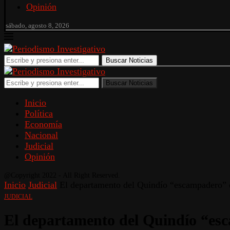
Opinión
sábado, agosto 8, 2026
Buscar Noticias
Buscar Noticias
Inicio
Política
Economía
Nacional
Judicial
Opinión
@Copyright 2022 - All Right Reserved.
Inicio
Judicial
El departamento del Quindío “escampadero” d
JUDICIAL
El departamento del Quindío “esc