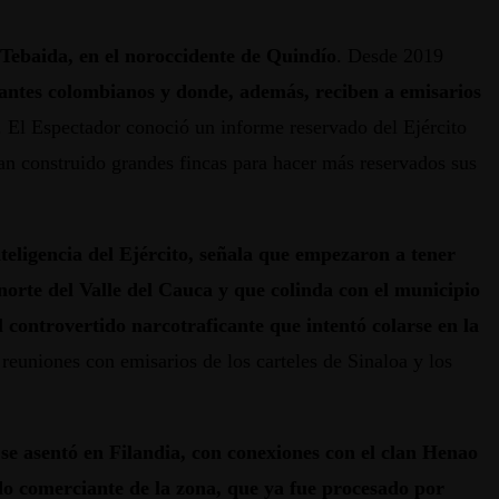
a Tebaida, en el noroccidente de Quindío
. Desde 2019
icantes colombianos y donde, además, reciben a emisarios
. El Espectador conoció un informe reservado del Ejército
han construido grandes fincas para hacer más reservados sus
nteligencia del Ejército, señala que empezaron a tener
norte del Valle del Cauca y que colinda con el municipio
 controvertido narcotraficante que intentó colarse en la
 reuniones con emisarios de los carteles de Sinaloa y los
se asentó en Filandia, con conexiones con el clan Henao
do comerciante de la zona, que ya fue procesado por