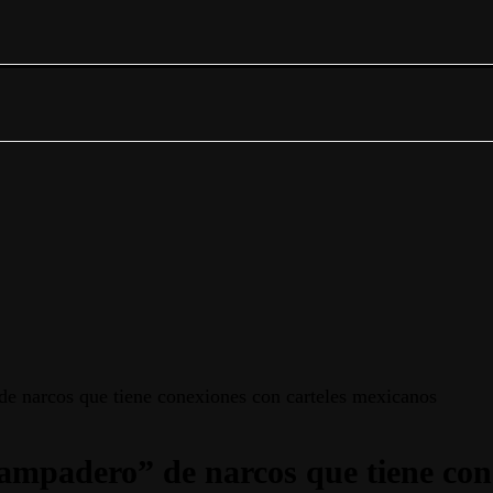
e narcos que tiene conexiones con carteles mexicanos
ampadero” de narcos que tiene con