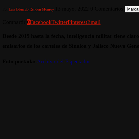
13 mayo, 2022
0 Comentarios
Marcar
Por
Luis Eduardo Rendón Monroy
Compartir
0
Facebook
Twitter
Pinterest
Email
Desde 2019 hasta la fecha, inteligencia militar tiene cla
emisarios de los carteles de Sinaloa y Jalisco Nueva Gen
Foto portada:
Archivo del Espectador