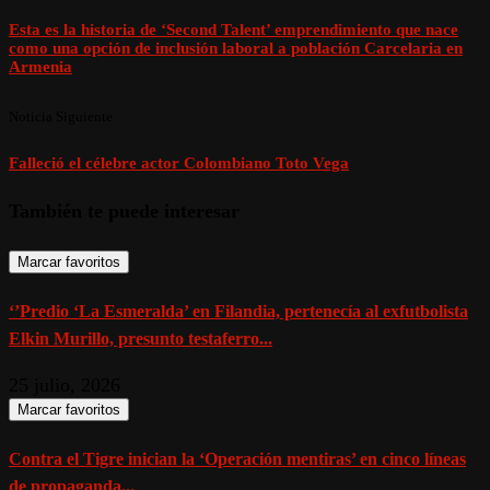
Esta es la historia de ‘Second Talent’ emprendimiento que nace
como una opción de inclusión laboral a población Carcelaria en
Armenia
Noticia Siguiente
Falleció el célebre actor Colombiano Toto Vega
También te puede interesar
Marcar favoritos
‘’Predio ‘La Esmeralda’ en Filandia, pertenecía al exfutbolista
Elkin Murillo, presunto testaferro...
25 julio, 2026
Marcar favoritos
Contra el Tigre inician la ‘Operación mentiras’ en cinco líneas
de propaganda...