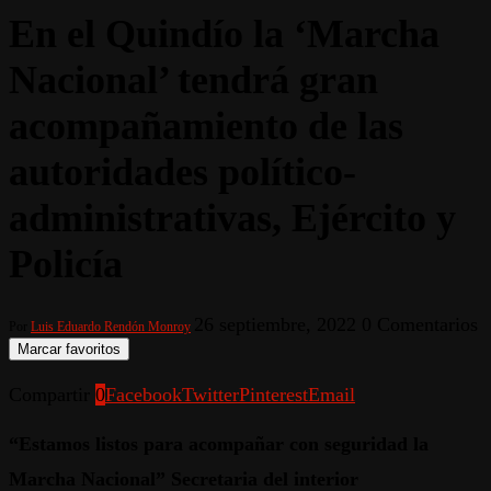
En el Quindío la ‘Marcha
Nacional’ tendrá gran
acompañamiento de las
autoridades político-
administrativas, Ejército y
Policía
26 septiembre, 2022
0 Comentarios
Por
Luis Eduardo Rendón Monroy
Marcar favoritos
Compartir
0
Facebook
Twitter
Pinterest
Email
“Estamos listos para acompañar con seguridad la
Marcha Nacional” Secretaria del interior