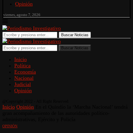
Opinión
viernes, agosto 7, 2026
Buscar Noticias
Buscar Noticias
Inicio
Política
Economía
Nacional
Judicial
Opinión
@Copyright 2022 - All Right Reserved.
Inicio
Opinión
En el Quindío la ‘Marcha Nacional’ tendrá
gran acompañamiento de las autoridades político-
administrativas, Ejército y Policía
OPINIÓN