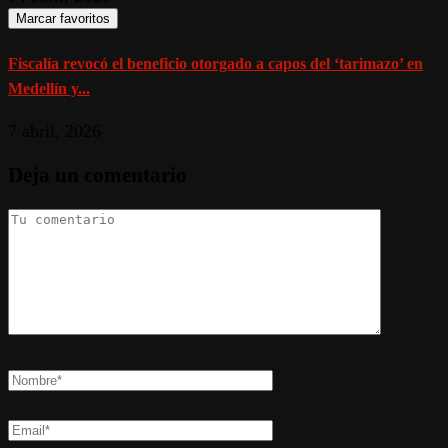
Marcar favoritos
Fiscalía revocó el beneficio otorgado a capos del ‘tarimazo’ en
Medellín y...
7 abril, 2026
Deja un comentario