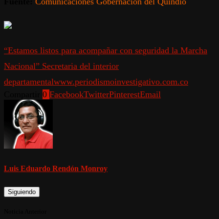
Fuente:
Comunicaciones Gobernación del Quindío
“Estamos listos para acompañar con seguridad la Marcha
Nacional” Secretaria del interior
departamental
www.periodismoinvestigativo.com.co
Compartir
0
Facebook
Twitter
Pinterest
Email
Luis Eduardo Rendón Monroy
Siguiendo
Noticia Anterior