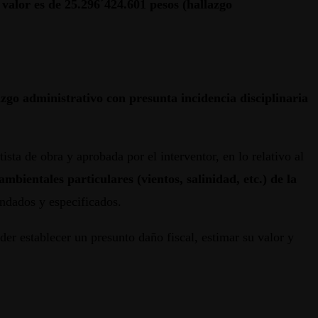
 valor es de 25.296´424.601 pesos (hallazgo
zgo administrativo con presunta incidencia disciplinaria
ista de obra y aprobada por el interventor, en lo relativo al
mbientales particulares (vientos, salinidad, etc.) de la
ndados y especificados.
er establecer un presunto daño fiscal, estimar su valor y