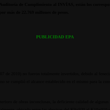
a Auditoría de Cumplimiento al INVÍAS, están los corresp
por más de 22.769 millones de pesos.
PUBLICIDAD EPA
407 de 2010) no fueron totalmente invertidos, debido al fenec
no se cumplió el alcance establecido en el mismo para la cons
terioro de obras inconclusas, la deficiente calidad de algunas
rcialmente, ubicado entre las abscisas del K9+920 al K10+010 