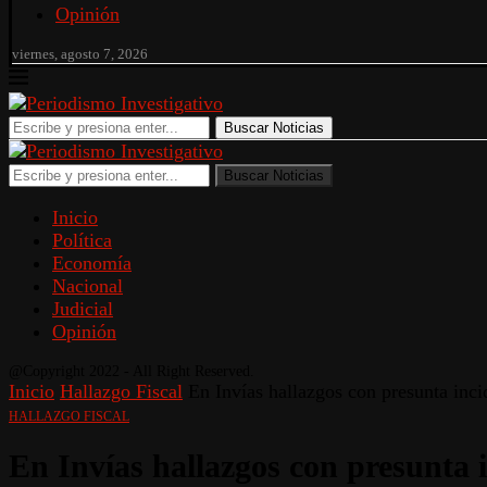
Opinión
viernes, agosto 7, 2026
Buscar Noticias
Buscar Noticias
Inicio
Política
Economía
Nacional
Judicial
Opinión
@Copyright 2022 - All Right Reserved.
Inicio
Hallazgo Fiscal
En Invías hallazgos con presunta inci
HALLAZGO FISCAL
En Invías hallazgos con presunta i