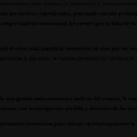
pertenecientes a los sistemas de iluminación e instrumentació
o los servicios especificados, generando con ello problema
 comportamiento estructural del puente (por la falta de i
al el valor total pagado al contratista de obra por los si
limiento y, por tanto, no estaban prestando los servicios de 
o una gestión antieconómica e ineficaz del recurso, lo cual 
mismo, con la consiguiente pérdida y deterioro de las inve
nuevamente inversiones para colocar en funcionamiento la 