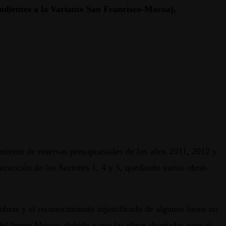
ondientes a la Variante San Francisco-Mocoa),
imiento de reservas presupuestales de los años 2011, 2012 y
trucción de los Sectores 1, 4 y 5, quedando varias obras
 obras y el reconocimiento injustificado de algunos ítems no
del frente Mocoa, debido a que las obras diseñadas para el