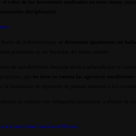
el valor de las inversiones realizadas en estos ítems, cuyo
nnotación disciplinaria).
ente
 Sector de Infraestructura,
se determinó igualmente un halla
rosión prematura en las barandas del nuevo puente.
ucto de una deficiente decisión técnica adoptada por el contrat
e propósito, que
no tuvo en cuenta las agresivas condiciones a
a la instalación de espesores de pintura menores a los recome
ación de realizar una indagación preliminar, a efectos de pod
 la Variante San Francisco-Mocoa: