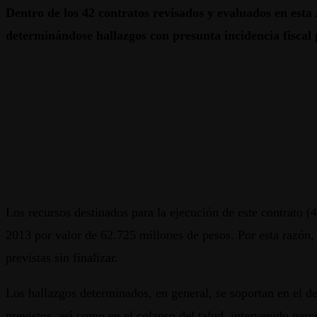
Dentro de los 42 contratos revisados y evaluados en est
determinándose hallazgos con presunta incidencia fiscal 
Los recursos destinados para la ejecución de este contrato (
2013 por valor de 62.725 millones de pesos. Por esta razón, 
previstas sin finalizar.
Los hallazgos determinados, en general, se soportan en el de
previstos, así como en el colapso del talud, intervenido pa