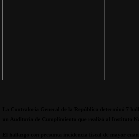
La Contraloría General de la República determinó 7 halla
un Auditoría de Cumplimiento que realizó al Instituto Na
El hallazgo con presunta incidencia fiscal de mayor cuant