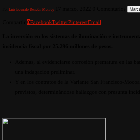
17 marzo, 2022
0 Comentarios
Marca
Por
Luis Eduardo Rendón Monroy
Compartir
0
Facebook
Twitter
Pinterest
Email
La inversión en los sistemas de iluminación e instrumen
incidencia fiscal por 25.296 millones de pesos.
Además, al evidenciarse corrosión prematura en las bar
una indagación preliminar.
Y en los contratos de la Variante San Francisco-Mocoa,
previstos, determinándose hallazgos con presunta incid