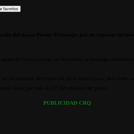
r favoritos
tación del nuevo Puente Pumarejo, por no reportar los ben
andas del nuevo puente, se determinó un hallazgo administrati
 se encontraron deterioros en obras inconclusas, deficiente c
encia fiscal por más de 22.769 millones de pesos.
PUBLICIDAD CRQ