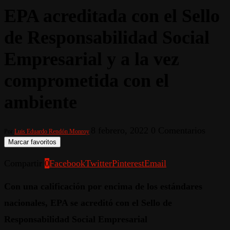
EPA acreditada con el Sello
de Responsabilidad Social
Empresarial y a la vez
comprometida con el
ambiente
8 febrero, 2022
0 Comentarios
Por
Luis Eduardo Rendón Monroy
Marcar favoritos
Compartir
0
Facebook
Twitter
Pinterest
Email
Con una calificación por encima de los estándares
nacionales, EPA se acreditó con el Sello de
Responsabilidad Social Empresarial