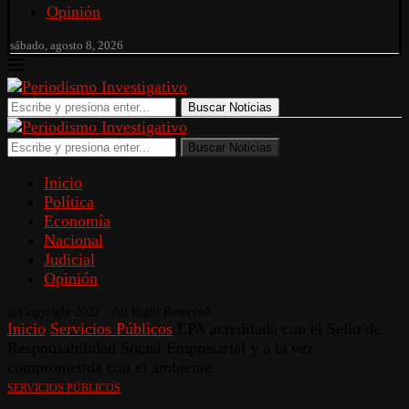
Opinión
sábado, agosto 8, 2026
Buscar Noticias
Buscar Noticias
Inicio
Política
Economía
Nacional
Judicial
Opinión
@Copyright 2022 - All Right Reserved.
Inicio
Servicios Públicos
EPA acreditada con el Sello de
Responsabilidad Social Empresarial y a la vez
comprometida con el ambiente
SERVICIOS PÚBLICOS