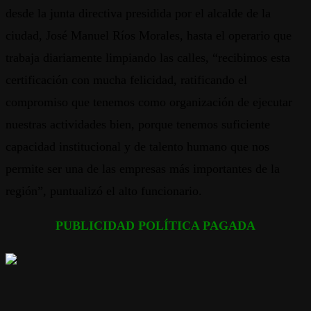
desde la junta directiva presidida por el alcalde de la
ciudad, José Manuel Ríos Morales, hasta el operario que
trabaja diariamente limpiando las calles, “recibimos esta
certificación con mucha felicidad, ratificando el
compromiso que tenemos como organización de ejecutar
nuestras actividades bien, porque tenemos suficiente
capacidad institucional y de talento humano que nos
permite ser una de las empresas más importantes de la
región”, puntualizó el alto funcionario.
PUBLICIDAD POLÍTICA PAGADA