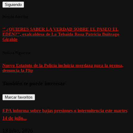
Siguiendo
Noticia Anterior
‘’ ¿QUIERES SABER LA VERDAD SOBRE EL PASEO EL
EDÉN?’’, exalcaldesa de La Tebaida Rosa Patricia Buitrago
Giraldo
Noticia Siguiente
Nuevo Estatuto de la Policía incluiría mordaza para la prensa,
denuncia la Flip
También te puede interesar
Marcar favoritos
EPA informa sobre bajas presiones o intermitencia este martes
14 de julio...
13 julio, 2026