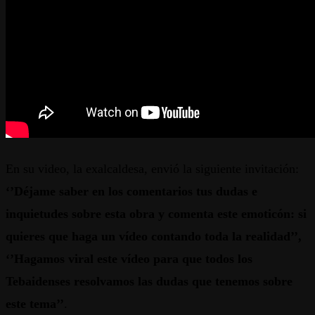
En su video, la exalcaldesa, envió la siguiente invitación:
‘’Déjame saber en los comentarios tus dudas e
inquietudes sobre esta obra y comenta este emoticón: si
quieres que haga un vídeo contando toda la realidad’’,
‘’Hagamos viral este vídeo para que todos los
Tebaidenses resolvamos las dudas que tenemos sobre
este tema’’
.