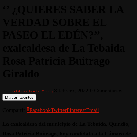
‘’ ¿QUIERES SABER LA
VERDAD SOBRE EL
PASEO EL EDÉN?’’,
exalcaldesa de La Tebaida
Rosa Patricia Buitrago
Giraldo
8 febrero, 2022
0 Comentarios
Por
Luis Eduardo Rendón Monroy
Marcar favoritos
Compartir
0
Facebook
Twitter
Pinterest
Email
La exalcaldesa del municipio de La Tebaida, Quindío,
Rosa Patricia Buitrago, hoy candidata a la Cámara de