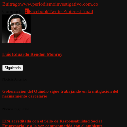
Buitrago
www.periodismoinvestigativo.com.co
Compartir
0
Facebook
Twitter
Pinterest
Email
Luis Eduardo Rendón Monroy
Siguiendo
Noticia Anterior
Gobernación del Quindío sigue trabajando en la mitigación del
hacinamiento carcelario
Noticia Siguiente
EPA acreditada con el Sello de Responsabilidad Social
Empresarial y a la vez comprometida con el ambiente