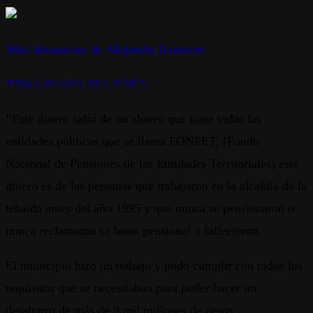
Mas denuncias de Alejando Ramirez
TEMA PASEO DEL EDÉN
”
Este dinero salió de un ahorro que tiene todas las
entidades públicas que se llama FONPET, (Fondo
Nacional de Pensiones de las Entidades Territoriales) este
dinero es de las personas que trabajaron en la alcaldía de la
tebaida antes del año 1995 y que nunca se pensionaron o
nunca reclamaron su bono pensional o fallecieron.
El municipio hizo un trabajo y pudo cumplir con todos los
requisitos que se necesitaban para poder hacer un
desahorro de más de 9 mil millones de pesos.