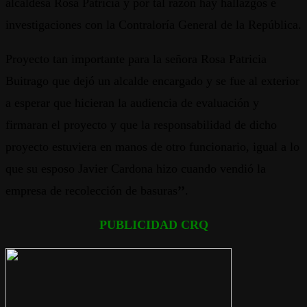
alcaldesa Rosa Patricia y por tal razón hay hallazgos e
investigaciones con la Contraloría General de la República.
Proyecto tan importante para la señora Rosa Patricia
Buitrago que dejó un alcalde encargado y se fue al exterior
a esperar que hicieran la audiencia de evaluación y
firmaran el proyecto y que la responsabilidad de dicho
proyecto estuviera en manos de otro funcionario, igual a lo
que su esposo Javier Cardona hizo cuando vendió la
empresa de recolección de basuras
’’
.
PUBLICIDAD CRQ