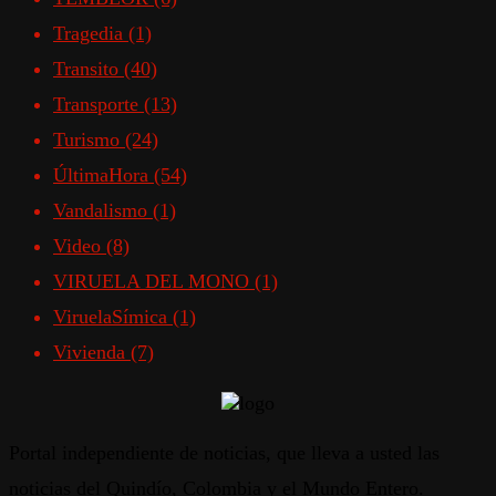
Tragedia
(1)
Transito
(40)
Transporte
(13)
Turismo
(24)
ÚltimaHora
(54)
Vandalismo
(1)
Video
(8)
VIRUELA DEL MONO
(1)
ViruelaSímica
(1)
Vivienda
(7)
Portal independiente de noticias, que lleva a usted las
noticias del Quindío, Colombia y el Mundo Entero.