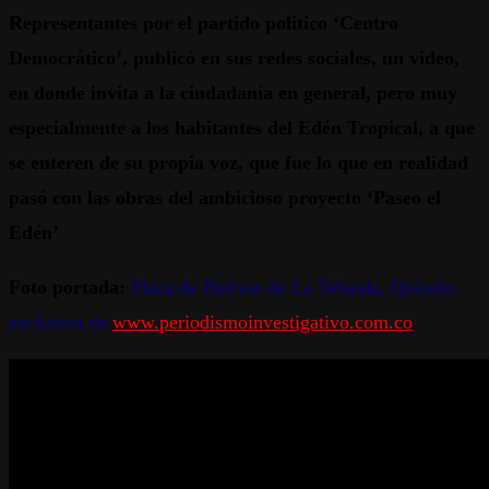
Representantes por el partido político ‘Centro
Democrático’, publicó en sus redes sociales, un video,
en donde invita a la ciudadanía en general, pero muy
especialmente a los habitantes del Edén Tropical, a que
se enteren de su propia voz, que fue lo que en realidad
pasó con las obras del ambicioso proyecto ‘Paseo el
Edén’
Foto portada:
Plaza de Bolivar de La Tebaida, Quindío,
exclusiva de
www.periodismoinvestigativo.com.co