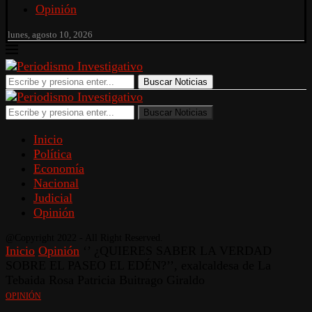
Opinión
lunes, agosto 10, 2026
Buscar Noticias
Buscar Noticias
Inicio
Política
Economía
Nacional
Judicial
Opinión
@Copyright 2022 - All Right Reserved.
Inicio
Opinión
‘’ ¿QUIERES SABER LA VERDAD
SOBRE EL PASEO EL EDÉN?’’, exalcaldesa de La
Tebaida Rosa Patricia Buitrago Giraldo
OPINIÓN