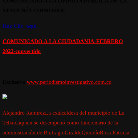
COMUNICADO A LA OPINIÓN PUBLICA DE LA
VEEDURÍA COPROSER:
Haz Clic aquí
COMUNICADO A LA CIUDADANIA-FEBRERO
2022-convertido
Exclusivo
www.periodismoinvestigativo.com.co
Alejandro Ramírez
La exalcaldesa del municipio de La
Tebaida
quien se desempeñó como funcionario de la
administración de Buitrago Giraldo
Quindío
Rosa Patricia