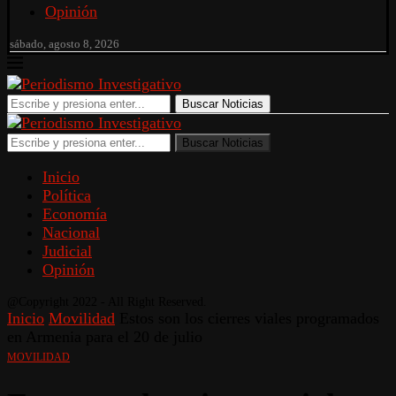
Opinión
sábado, agosto 8, 2026
Buscar Noticias
Buscar Noticias
Inicio
Política
Economía
Nacional
Judicial
Opinión
@Copyright 2022 - All Right Reserved.
Inicio
Movilidad
Estos son los cierres viales programados
en Armenia para el 20 de julio
MOVILIDAD