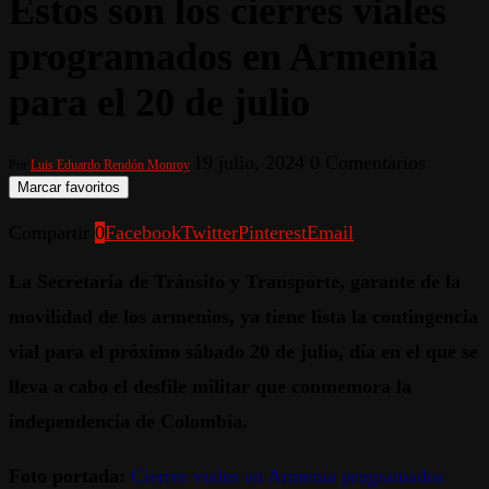
Estos son los cierres viales
programados en Armenia
para el 20 de julio
19 julio, 2024
0 Comentarios
Por
Luis Eduardo Rendón Monroy
Marcar favoritos
Compartir
0
Facebook
Twitter
Pinterest
Email
La Secretaría de Tránsito y Transporte, garante de la
movilidad de los armenios, ya tiene lista la contingencia
vial para el próximo sábado 20 de julio, día en el que se
lleva a cabo el desfile militar que conmemora la
independencia de Colombia.
Foto portada:
Cierres viales en Armenia programados