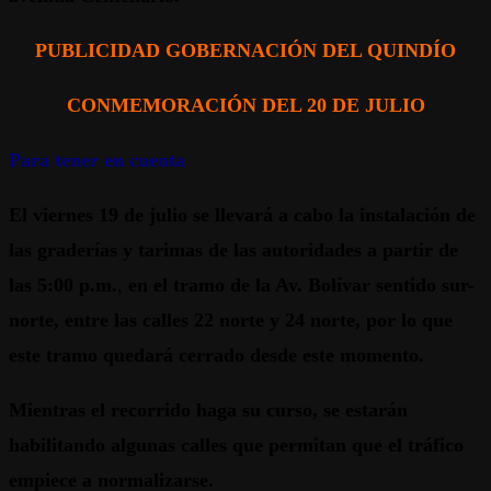
PUBLICIDAD GOBERNACIÓN DEL QUINDÍO
CONMEMORACIÓN DEL 20 DE JULIO
Para tener en cuenta
El viernes 19 de julio se llevará a cabo la instalación de
las graderías y tarimas de las autoridades a partir de
las 5:00 p.m.
,
en el tramo de la Av. Bolívar sentido sur-
norte, entre las calles 22 norte y 24 norte,
por lo que
este tramo quedará cerrado desde este momento.
Mientras el recorrido haga su curso, se estarán
habilitando algunas calles que permitan que el tráfico
empiece a normalizarse.