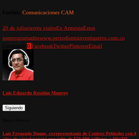
Fuente:
Comunicaciones CAM
20 de julio
cierres viales
En Armenia
Estos
son
programados
www.periodismoinvestigativo.com.co
Compartir
0
Facebook
Twitter
Pinterest
Email
Luis Eduardo Rendón Monroy
Siguiendo
Noticia Anterior
Luis Fernando Duque, exrepresentante de Centros Poblados con 4
años de cárcel pagará por robo de $70.000 millones a MinTIC