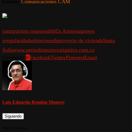
Fuente:
Comunicaciones CAM
constructora responsable
En Armenia
graves
irregularidades
Intervenida
proyecto de vivienda
Santa
Sofía
www.periodismoinvestigativo.com.co
Compartir
0
Facebook
Twitter
Pinterest
Email
Luis Eduardo Rendón Monroy
Siguiendo
Noticia Anterior