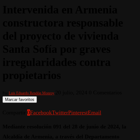
Intervenida en Armenia
constructora responsable
del proyecto de vivienda
Santa Sofía por graves
irregularidades contra
propietarios
20 julio, 2024
0 Comentarios
Por
Luis Eduardo Rendón Monroy
Marcar favoritos
Compartir
0
Facebook
Twitter
Pinterest
Email
Mediante resolución 091 del 28 de junio de 2024, la
Alcaldía de Armenia, a través del Departamento