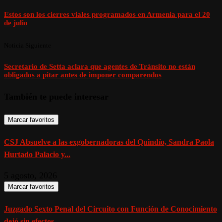
Estos son los cierres viales programados en Armenia para el 20
de julio
Noticia Siguiente
Secretario de Setta aclara que agentes de Tránsito no están
obligados a pitar antes de imponer comparendos
También te puede interesar
Marcar favoritos
CSJ Absuelve a las exgobernadoras del Quindío, Sandra Paola
Hurtado Palacio y...
5 agosto, 2026
Marcar favoritos
Juzgado Sexto Penal del Circuito con Función de Conocimiento
dejó sin efectos...