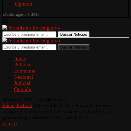
Opinión
sábado, agosto 8, 2026
Buscar Noticias
Buscar Noticias
Inicio
Política
Economía
Nacional
Judicial
Opinión
@Copyright 2022 - All Right Reserved.
Inicio
Justicia
Intervenida en Armenia constructora
responsable del proyecto de vivienda Santa Sofía por
graves irregularidades contra propietarios
JUSTICIA