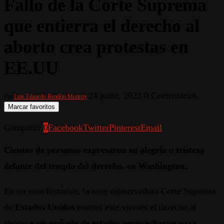
Fallo de la Corte Suprema
que entierra el derecho al
aborto crea protestas en
EE.UU
24 junio, 2022
0 Comentarios
Por
Luis Eduardo Rendón Monroy
Marcar favoritos
Compartir
0
Facebook
Twitter
Pinterest
Email
Cientos de personas expresaron su alegría o tristeza
delante del templo del derecho, en Washington.
En un voto histórico, la muy conservadora Corte Suprema
de
Estados Unidos
enterró este viernes el derecho al
aborto
y un puñado de estados aprovecharon para