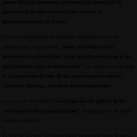
jueces habían insinuado que tenían la intención de
aprovechar la oportunidad para revisar la
jurisprudencia de la Corte.
Los tres magistrados progresistas discreparon con la
mayoría que, según ellos,
“pone en peligro otros
derechos a la privacidad, como la anticoncepción y los
matrimonios entre homosexuales”,
un temor avivado
por
el llamamiento de uno de los jueces conservadores,
Clarence Thomas, a reabrir estos expedientes.
La mayoría incumplió
“su obligación de aplicar la ley
con honestidad e imparcialidad”
, denuncian en un texto
en tono cáustico.
El jefe de la corte, el conservador moderado John Roberts,