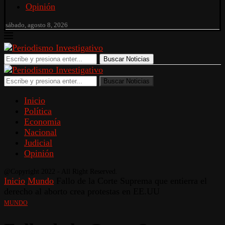
Opinión
sábado, agosto 8, 2026
Buscar Noticias
Buscar Noticias
Inicio
Política
Economía
Nacional
Judicial
Opinión
@Copyright 2022 - All Right Reserved.
Inicio
Mundo
Fallo de la Corte Suprema que entierra el
derecho al aborto crea protestas en EE.UU
MUNDO