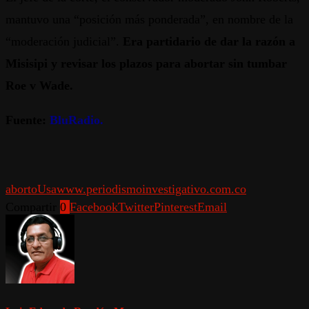
mantuvo una “posición más ponderada”, en nombre de la
“moderación judicial”.
Era partidario de dar la razón a
Misisipi y revisar los plazos para abortar sin tumbar
Roe v Wade.
Fuente:
BluRadio.
aborto
Usa
www.periodismoinvestigativo.com.co
Compartir
0
Facebook
Twitter
Pinterest
Email