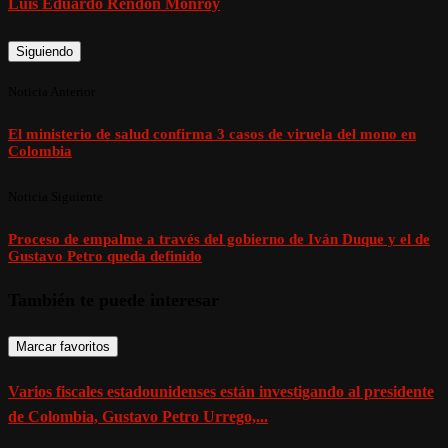
Luis Eduardo Rendón Monroy
Siguiendo
Noticia Anterior
El ministerio de salud confirma 3 casos de viruela del mono en
Colombia
Noticia Siguiente
Proceso de empalme a través del gobierno de Iván Duque y el de
Gustavo Petro queda definido
También te puede interesar
Marcar favoritos
Varios fiscales estadounidenses están investigando al presidente
de Colombia, Gustavo Petro Urrego,...