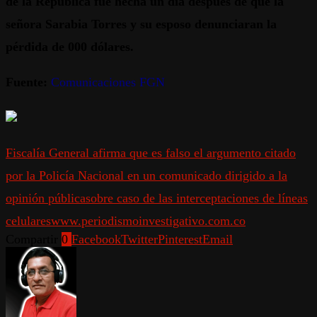
de la República fue hecha un día después de que la
señora Sarabia Torres y su esposo denunciaran la
pérdida de 000 dólares.
Fuente:
Comunicaciones FGN
Fiscalía General afirma que es falso el argumento citado
por la Policía Nacional en un comunicado dirigido a la
opinión pública
sobre caso de las interceptaciones de líneas
celulares
www.periodismoinvestigativo.com.co
Compartir
0
Facebook
Twitter
Pinterest
Email