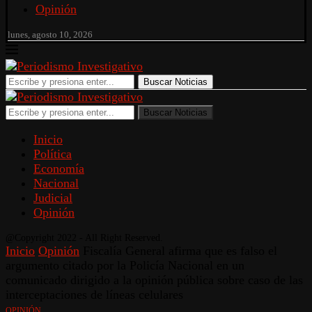
Opinión
lunes, agosto 10, 2026
Buscar Noticias
Buscar Noticias
Inicio
Política
Economía
Nacional
Judicial
Opinión
@Copyright 2022 - All Right Reserved.
Inicio
Opinión
Fiscalía General afirma que es falso el
argumento citado por la Policía Nacional en un
comunicado dirigido a la opinión pública sobre caso de las
interceptaciones de líneas celulares
OPINIÓN