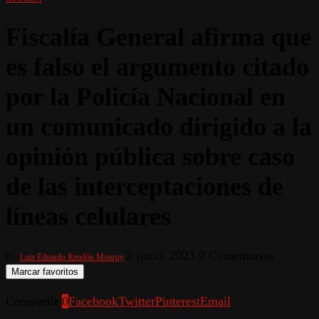
Fiscalía General afirma que
es falso el argumento citado
por la Policía Nacional en
un comunicado dirigido a la
opinión pública sobre caso
de las interceptaciones de
líneas celulares
2 junio, 2023
0 Comentarios
Por
Luis Eduardo Rendón Monroy
Marcar favoritos
Compartir
0
Facebook
Twitter
Pinterest
Email