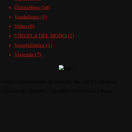
ÚltimaHora
(54)
Vandalismo
(1)
Video
(8)
VIRUELA DEL MONO
(1)
ViruelaSímica
(1)
Vivienda
(7)
Portal independiente de noticias, que lleva a usted las
noticias del Quindío, Colombia y el Mundo Entero.