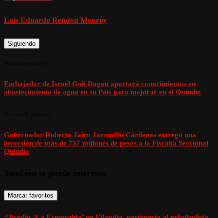
Luis Eduardo Rendón Monroy
Siguiendo
Noticia Anterior
Embajador de Israel Gali Dagan aportará conocimientos en
abastecimiento de agua en su País para mejorar en el Quindío
Noticia Siguiente
Gobernador Roberto Jairo Jaramillo Cárdenas entregó una
inversión de más de 757 millones de pesos a la Fiscalía Seccional
Quindío
También te puede interesar
Marcar favoritos
‘’Predio ‘La Esmeralda’ en Filandia, pertenecía al exfutbolista